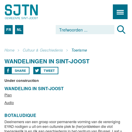
FR
NL
Home
Cultuur & Geschiedenis
Toerisme
WANDELINGEN IN SINT-JOOST
SHARE
TWEET
Under construction
WANDELING IN SINT-JOOST
Plan
Audio
BOTALUDIQUE
Deelnemers van een groep voor permanente vorming van de vereniging
EYAD nodigen u uit om een culturele plek te (her)ontdekken die vlot
toegankelijk is en rijk aan geschiedenis in het centrum van Brussel. Laat u