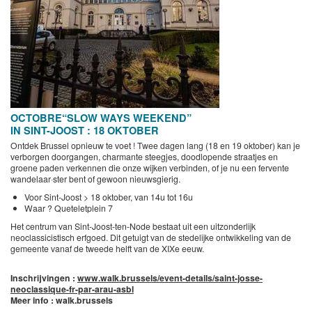
OCTOBRE“SLOW WAYS WEEKEND”
IN SINT-JOOST : 18 OKTOBER
Ontdek Brussel opnieuw te voet ! Twee dagen lang (18 en 19 oktober) kan je
verborgen doorgangen, charmante steegjes, doodlopende straatjes en
groene paden verkennen die onze wijken verbinden, of je nu een fervente
wandelaar·ster bent of gewoon nieuwsgierig.
Voor Sint-Joost > 18 oktober, van 14u tot 16u
Waar ? Queteletplein 7
Het centrum van Sint-Joost-ten-Node bestaat uit een uitzonderlijk
neoclassicistisch erfgoed. Dit getuigt van de stedelijke ontwikkeling van de
gemeente vanaf de tweede helft van de XIXe eeuw.
Inschrijvingen :
www.walk.brussels/event-details/saint-josse-
neoclassique-fr-par-arau-asbl
Meer info : walk.brussels