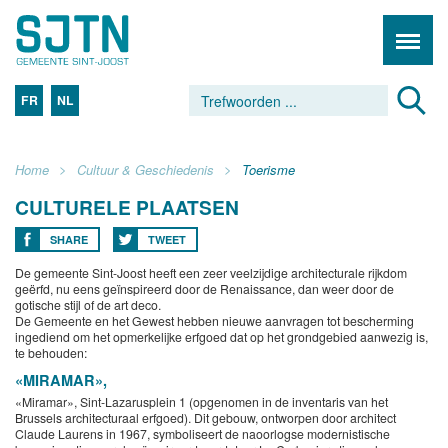
FR
NL
Home
Cultuur & Geschiedenis
Toerisme
CULTURELE PLAATSEN
SHARE
TWEET
De gemeente Sint-Joost heeft een zeer veelzijdige architecturale rijkdom
geërfd, nu eens geïnspireerd door de Renaissance, dan weer door de
gotische stijl of de art deco.
De Gemeente en het Gewest hebben nieuwe aanvragen tot bescherming
ingediend om het opmerkelijke erfgoed dat op het grondgebied aanwezig is,
te behouden:
«MIRAMAR»,
«Miramar», Sint-Lazarusplein 1 (opgenomen in de inventaris van het
Brussels architecturaal erfgoed). Dit gebouw, ontworpen door architect
Claude Laurens in 1967, symboliseert de naoorlogse modernistische