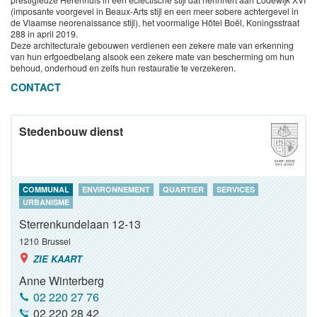
(imposante voorgevel in Beaux-Arts stijl en een meer sobere achtergevel in
de Vlaamse neorenaissance stijl), het voormalige Hôtel Boël, Koningsstraat
288 in april 2019.
Deze architecturale gebouwen verdienen een zekere mate van erkenning
van hun erfgoedbelang alsook een zekere mate van bescherming om hun
behoud, onderhoud en zelfs hun restauratie te verzekeren.
CONTACT
Stedenbouw dienst
COMMUNAL
ENVIRONNEMENT
QUARTIER
SERVICES
URBANISME
Sterrenkundelaan 12-13
1210
Brussel
ZIE KAART
Anne Winterberg
02 220 27 76
02 220 28 42