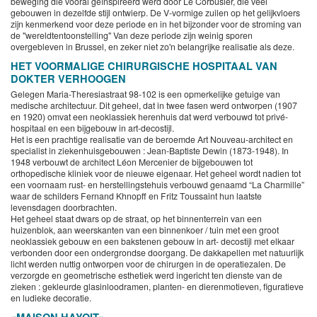
beweging die vooral geïnspireerd werd door Le Corbusier, die veel
gebouwen in dezelfde stijl ontwierp. De V-vormige zuilen op het gelijkvloers
zijn kenmerkend voor deze periode en in het bijzonder voor de stroming van
de "wereldtentoonstelling" Van deze periode zijn weinig sporen
overgebleven in Brussel, en zeker niet zo'n belangrijke realisatie als deze.
HET VOORMALIGE CHIRURGISCHE HOSPITAAL VAN
DOKTER VERHOOGEN
Gelegen Maria-Theresiastraat 98-102 is een opmerkelijke getuige van
medische architectuur. Dit geheel, dat in twee fasen werd ontworpen (1907
en 1920) omvat een neoklassiek herenhuis dat werd verbouwd tot privé-
hospitaal en een bijgebouw in art-decostijl.
Het is een prachtige realisatie van de beroemde Art Nouveau-architect en
specialist in ziekenhuisgebouwen : Jean-Baptiste Dewin (1873-1948). In
1948 verbouwt de architect Léon Mercenier de bijgebouwen tot
orthopedische kliniek voor de nieuwe eigenaar. Het geheel wordt nadien tot
een voornaam rust- en herstellingstehuis verbouwd genaamd “La Charmille”
waar de schilders Fernand Khnopff en Fritz Toussaint hun laatste
levensdagen doorbrachten.
Het geheel staat dwars op de straat, op het binnenterrein van een
huizenblok, aan weerskanten van een binnenkoer / tuin met een groot
neoklassiek gebouw en een bakstenen gebouw in art- decostijl met elkaar
verbonden door een ondergrondse doorgang. De dakkapellen met natuurlijk
licht werden nuttig ontworpen voor de chirurgen in de operatiezalen. De
verzorgde en geometrische esthetiek werd ingericht ten dienste van de
zieken : gekleurde glasinloodramen, planten- en dierenmotieven, figuratieve
en ludieke decoratie.