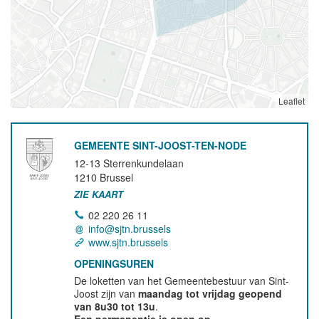
Leaflet
GEMEENTE SINT-JOOST-TEN-NODE
12-13 Sterrenkundelaan
1210
Brussel
ZIE KAART
02 220 26 11
info@sjtn.brussels
www.sjtn.brussels
OPENINGSUREN
De loketten van het Gemeentebestuur van Sint-
Joost zijn van
maandag tot vrijdag geopend
van 8u30 tot 13u
.
Een permanentie is open op