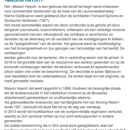
«MAISON HAYOIT»
Het «Maison Hayoit» is een gebouw dat vanaf het begin werd ontworpen
voor commerciële doeleinden op de hoek van de Leuvensesteenweg /
Kleine Dalstraat en werd getekend door de architecten Fernand Symons en
Guillaume Veldeman (1927).
Het meest opmerkelijke aspect van deze constructie is de gehele art deco
siergevel (cannelures, rozenmotieven), ontworpen als een volledige reclame
(gecombineerd met een uithangbord) die zichtbaar is vanaf boven en
beneden op de steenweg om de aandacht van de voorbijgangers te trekken
op de "spiegelvitrines" van de winkel. Het gebouw werd de hoofdvestiging
van het linnengoedmerk en zou getuigen van het prestige van het bedrijf. De
verdiepingen
werden gebruikt voor de kantoren, die in verbinding waren met de winkel. In
2016 is het grootste deel van de mezzanine een kantoor geworden en op de
bovenste verdiepingen werden de kantoren verbouwd tot appartementen
(deze vallen niet onder de bescherming). De decoratie is sober, tijdloos en
zeer kwalitatief door de materiaalkeuze. De winkel staat vol met originele, op
maat gemaakte meubels.
Maison Hayoit, dat werd opgericht in 1898, illustreert de belangrijke plaats
die de textielproductie in het interbellum inneemt op de Brusselse
arbeidsmarkt (spinbedrijven en onafhankelijke ateliers).
Als gebrevetteerde leverancier aan het Belgische Hof van Koning Albert I
sinds 1921, behoudt het deze titel tot op de dag van vandaag.
In 2013 wordt het hoofdkantoor van de oorspronkelijke eigenaren verhuisd,
waarbij ze zich opnieuw richten op hun acht verkooppunten in andere
gemeenten.
De laatste bescherming die in Sint-Joost werd geregistreerd, was het
prestigieuze Herenhuis in een eclectische stijl dat herinnert aan Lodewijk XVI