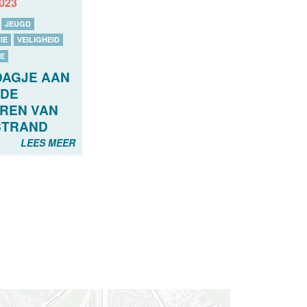
2023
JEUGD
IE
VEILIGHEID
E
DAGJE AAN
 DE
REN VAN
STRAND
LEES MEER