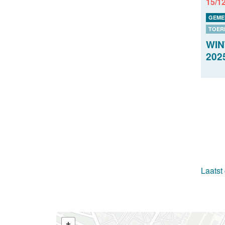
15/1
GEME
TOER
WIN
202
Laatst