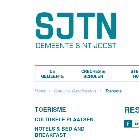
DE
CRÈCHES &
STE
GEMEENTE
SCHOLEN
HU
Home
Cultuur & Geschiedenis
Toerisme
RE
TOERISME
CULTURELE PLAATSEN
S
HOTELS & BED AND
BREAKFAST