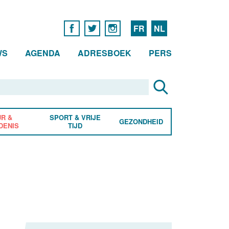
FR
NL
WS
AGENDA
ADRESBOEK
PERS
R &
SPORT & VRIJE
GEZONDHEID
DENIS
TIJD