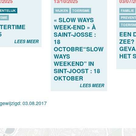
2/2025
13/10/2025
03/07/
ENTELIJK
WIJKEN
TOERISME
FAMILIE
ISME
PREVENT
« SLOW WAYS
TOERISM
TERTIME
WEEK-END » À
EEN 
5
SAINT-JOSSE :
ZEE?
18
LEES MEER
GEVA
OCTOBRE“SLOW
HET 
WAYS
WEEKEND” IN
SINT-JOOST : 18
OKTOBER
LEES MEER
 gewijzigd:
03.08.2017