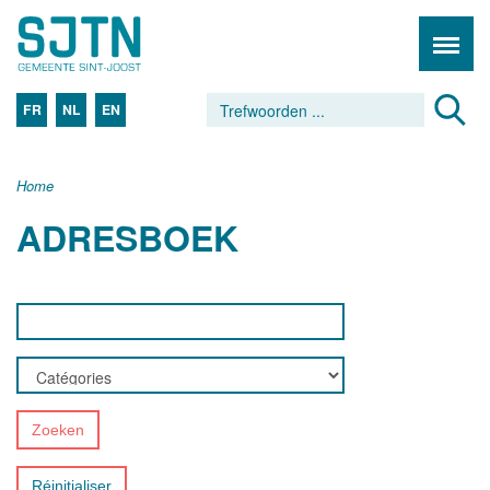
FR
NL
EN
Home
ADRESBOEK
Zoeken
Réinitialiser