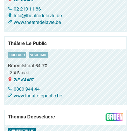
02 219 11 86
info@theatredelavie.be
www.theatredelavie.be
Théâtre Le Public
CULTUUR
VRIJETIJD
Braemtstraat 64-70
1210
Brussel
ZIE KAART
0800 944 44
www.theatrelepublic.be
Thomas Doesselaere
GEMEENTELIJK