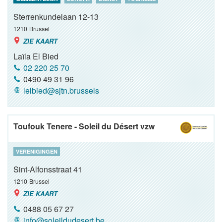
Sterrenkundelaan 12-13
1210
Brussel
ZIE KAART
Laïla El Bied
02 220 25 70
0490 49 31 96
lelbied@sjtn.brussels
Toufouk Tenere - Soleil du Désert vzw
VERENIGINGEN
Sint-Alfonsstraat 41
1210
Brussel
ZIE KAART
0488 05 67 27
info@soleildudesert.be