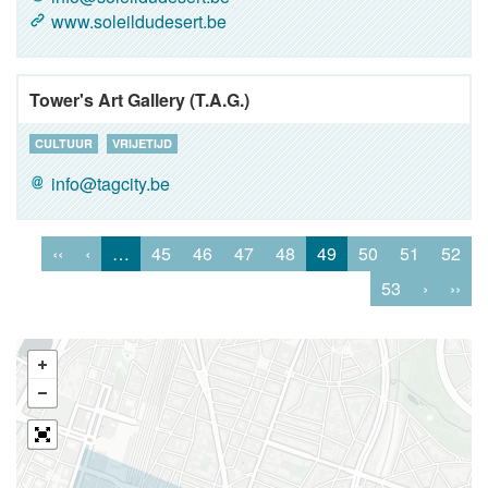
www.soleildudesert.be
Tower's Art Gallery (T.A.G.)
CULTUUR
VRIJETIJD
info@tagcity.be
‹‹
‹
…
45
46
47
48
49
50
51
52
53
›
››