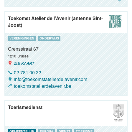
Toekomst Atelier de l'Avenir (antenne Sint-
Joost)
VERENIGINGEN
ONDERWIJS
Grensstraat 67
1210
Brussel
ZIE KAART
02 781 00 32
info@toekomstatelierdelavenir.com
toekomstatelierdelavenir.be
Toerismedienst
GEMEENTELIJK
EUROPA
DIENST
TOERISME