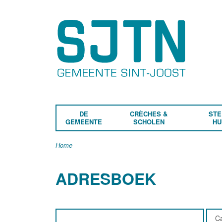
DE
CRÈCHES &
STE
GEMEENTE
SCHOLEN
HU
Home
ADRESBOEK