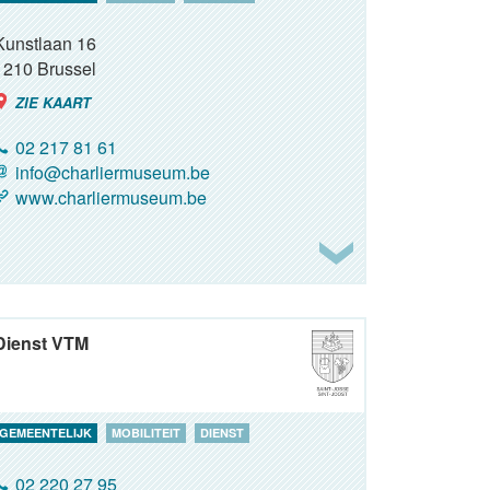
Kunstlaan 16
1210
Brussel
ZIE KAART
02 217 81 61
info@charliermuseum.be
www.charliermuseum.be
Dienst VTM
GEMEENTELIJK
MOBILITEIT
DIENST
02 220 27 95