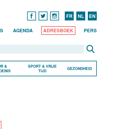
FR
NL
EN
WS
AGENDA
ADRESBOEK
PERS
R &
SPORT & VRIJE
GEZONDHEID
DENIS
TIJD