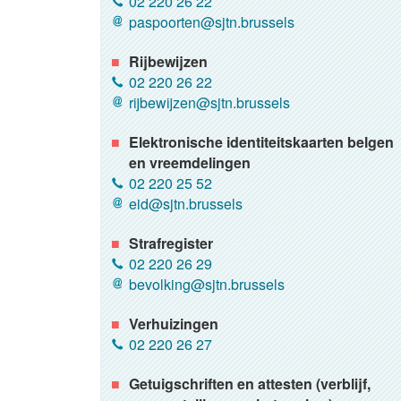
02 220 26 22
paspoorten@sjtn.brussels
Rijbewijzen
02 220 26 22
rijbewijzen@sjtn.brussels
Elektronische identiteitskaarten belgen
en vreemdelingen
02 220 25 52
eid@sjtn.brussels
Strafregister
02 220 26 29
bevolking@sjtn.brussels
Verhuizingen
02 220 26 27
Getuigschriften en attesten (verblijf,