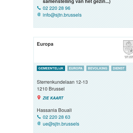
samenstelling van het gezin...)
02 220 28 96
info@sjtn.brussels
Europa
GEMEENTELIJK
EUROPA
BEVOLKING
DIENST
Sterrenkundelaan 12-13
1210
Brussel
ZIE KAART
Hassania Bouali
02 220 28 63
ue@sjtn.brussels