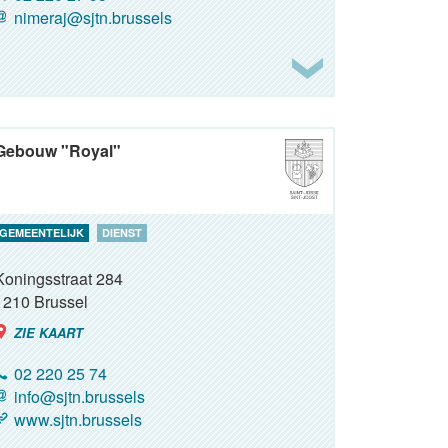
nimeraj@sjtn.brussels
Gebouw "Royal"
GEMEENTELIJK
DIENST
Koningsstraat 284
1210
Brussel
ZIE KAART
02 220 25 74
info@sjtn.brussels
www.sjtn.brussels