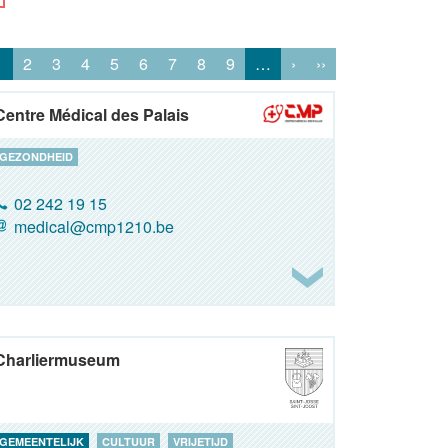
1
2
3
4
5
6
7
8
9
…
›
››
Centre Médical des Palais
GEZONDHEID
02 242 19 15
medical@cmp1210.be
Charliermuseum
GEMEENTELIJK
CULTUUR
VRIJETIJD