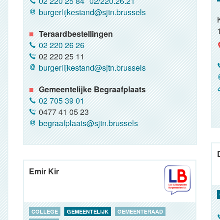
02 220 25 84
02/220.26.21
burgerlijkestand@sjtn.brussels
Teraardbestellingen
02 220 26 26
02 220 25 11
burgerlijkestand@sjtn.brussels
Gemeentelijke Begraafplaats
02 705 39 01
0477 41 05 23
begraafplaats@sjtn.brussels
Emir Kir
COLLEGE
GEMEENTELIJK
GEMEENTERAAD