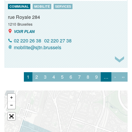
COMMUNAL
MOBILITÉ
SERVICES
rue Royale 284
1210
Bruxelles
VOIR PLAN
02 220 26 38
02 220 27 38
mobilite@sjtn.brussels
1
2
3
4
5
6
7
8
9
…
›
››