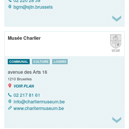
02 220 28 39
bgm@sjtn.brussels
Musée Charlier
COMMUNAL
CULTURE
LOISIRS
avenue des Arts 16
1210
Bruxelles
VOIR PLAN
02 217 81 61
info@charliermuseum.be
www.charliermuseum.be