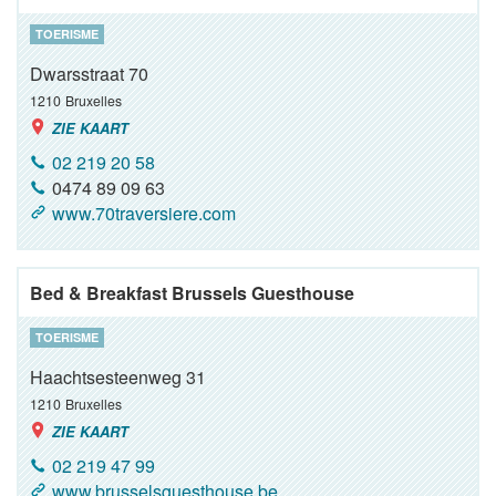
TOERISME
Dwarsstraat 70
1210
Bruxelles
ZIE KAART
02 219 20 58
0474 89 09 63
www.70traversiere.com
Bed & Breakfast Brussels Guesthouse
TOERISME
Haachtsesteenweg 31
1210
Bruxelles
ZIE KAART
02 219 47 99
www.brusselsguesthouse.be