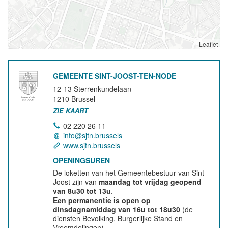
Leaflet
GEMEENTE SINT-JOOST-TEN-NODE
12-13 Sterrenkundelaan
1210
Brussel
ZIE KAART
02 220 26 11
info@sjtn.brussels
www.sjtn.brussels
OPENINGSUREN
De loketten van het Gemeentebestuur van Sint-
Joost zijn van
maandag tot vrijdag geopend
van 8u30 tot 13u
.
Een permanentie is open op
dinsdagnamiddag van 16u tot 18u30
(de
diensten Bevolking, Burgerlijke Stand en
Vreemdelingen).