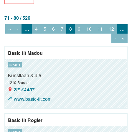
71 - 80 / 526
‹‹
‹
…
4
5
6
7
8
9
10
11
12
…
›
››
Basic fit Madou
SPORT
Kunstlaan 3-4-5
1210
Brussel
ZIE KAART
www.basic-fit.com
Basic fit Rogier
SPORT