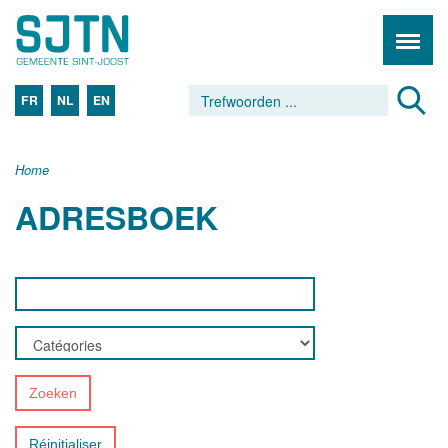
FR
NL
EN
Home
ADRESBOEK
Zoeken
Réinitialiser