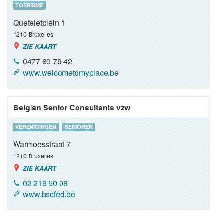
TOERISME
Queteletplein 1
1210
Bruxelles
ZIE KAART
0477 69 78 42
www.welcometomyplace.be
Belgian Senior Consultants vzw
VERENIGINGEN
SENIOREN
Warmoesstraat 7
1210
Bruxelles
ZIE KAART
02 219 50 08
www.bscfed.be