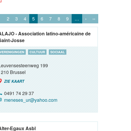
1
2
3
4
5
6
7
8
9
…
›
››
ALAJO - Association latino-américaine de
Saint-Josse
VERENIGINGEN
CULTUUR
SOCIAAL
Leuvensesteenweg 199
1210
Brussel
ZIE KAART
0491 74 29 37
meneses_ur@yahoo.com
Alter-Egaux Asbl