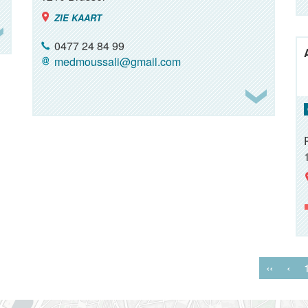
ZIE KAART
0477 24 84 99
medmoussali@gmail.com
‹‹
‹