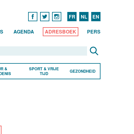
FR
NL
EN
WS
AGENDA
ADRESBOEK
PERS
R &
SPORT & VRIJE
GEZONDHEID
DENIS
TIJD