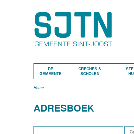
DE
CRÈCHES &
STE
GEMEENTE
SCHOLEN
HU
Home
ADRESBOEK