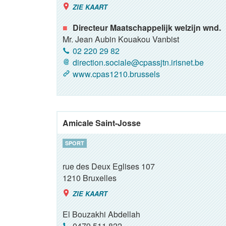
ZIE KAART
Directeur Maatschappelijk welzijn wnd.
Mr. Jean Aubin Kouakou Vanbist
02 220 29 82
direction.sociale@cpassjtn.irisnet.be
www.cpas1210.brussels
Amicale Saint-Josse
SPORT
rue des Deux Eglises 107
1210
Bruxelles
ZIE KAART
El Bouzakhi Abdellah
0479 511 822