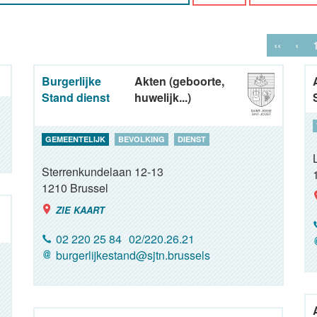
‹‹
‹
Burgerlijke
Akten (geboorte,
Stand dienst
huwelijk...)
GEMEENTELIJK
BEVOLKING
DIENST
Sterrenkundelaan 12-13
1210
Brussel
ZIE KAART
02 220 25 84
02/220.26.21
burgerlijkestand@sjtn.brussels