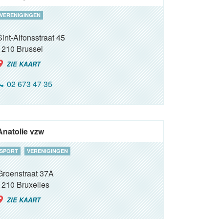
VERENIGINGEN
Sint-Alfonsstraat 45
1210
Brussel
ZIE KAART
02 673 47 35
Anatolie vzw
SPORT
VERENIGINGEN
Groenstraat 37A
1210
Bruxelles
ZIE KAART