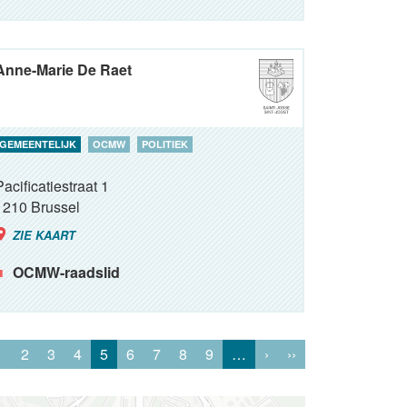
Anne-Marie De Raet
GEMEENTELIJK
OCMW
POLITIEK
Pacificatiestraat 1
1210
Brussel
ZIE KAART
OCMW-raadslid
1
2
3
4
5
6
7
8
9
…
›
››