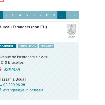
1
2
3
4
5
6
7
8
9
…
›
››
Bureau Etrangers (non EU)
COMMUNAL
POPULATION
SERVICES
avenue de l'Astronomie 12-13
1210
Bruxelles
VOIR PLAN
Hassania Bouali
02 220 26 28
etrangers@sjtn.brussels