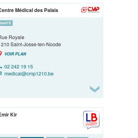
Centre Médical des Palais
SANTÉ
Rue Royale
1210
Saint-Josse-ten-Noode
VOIR PLAN
02 242 19 15
medical@cmp1210.be
Emir Kir