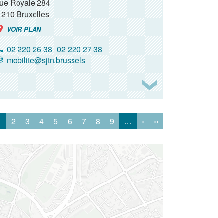
rue Royale 284
1210
Bruxelles
VOIR PLAN
02 220 26 38
02 220 27 38
mobilite@sjtn.brussels
1
2
3
4
5
6
7
8
9
…
›
››