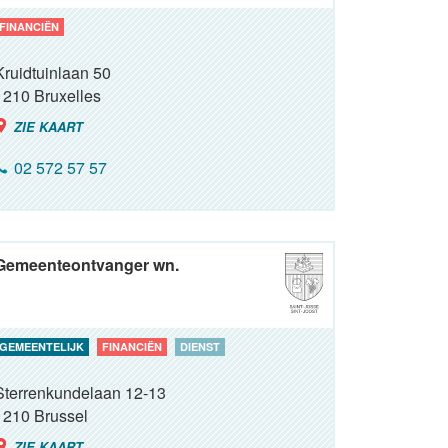
FINANCIËN
Kruidtuinlaan 50
1210
Bruxelles
ZIE KAART
02 572 57 57
Gemeenteontvanger wn.
GEMEENTELIJK
FINANCIËN
DIENST
Sterrenkundelaan 12-13
1210
Brussel
ZIE KAART