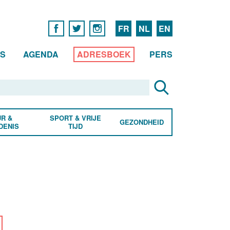
FR
NL
EN
WS
AGENDA
ADRESBOEK
PERS
R &
SPORT & VRIJE
GEZONDHEID
DENIS
TIJD