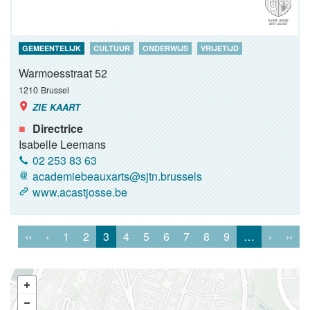
GEMEENTELIJK
CULTUUR
ONDERWIJS
VRIJETIJD
Warmoesstraat 52
1210
Brussel
ZIE KAART
Directrice
Isabelle Leemans
02 253 83 63
academiebeauxarts@sjtn.brussels
www.acastjosse.be
‹‹
‹
1
2
3
4
5
6
7
8
9
…
›
››