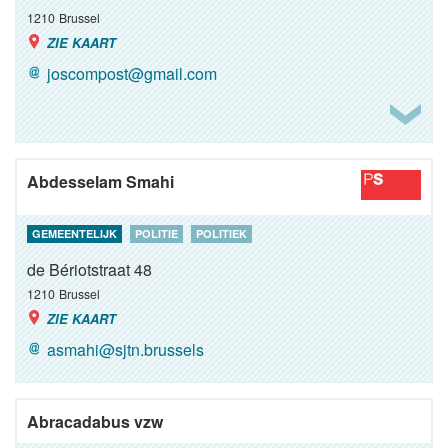
1210
Brussel
ZIE KAART
joscompost@gmail.com
Abdesselam Smahi
GEMEENTELIJK
POLITIE
POLITIEK
de Bériotstraat 48
1210
Brussel
ZIE KAART
asmahi@sjtn.brussels
Abracadabus vzw