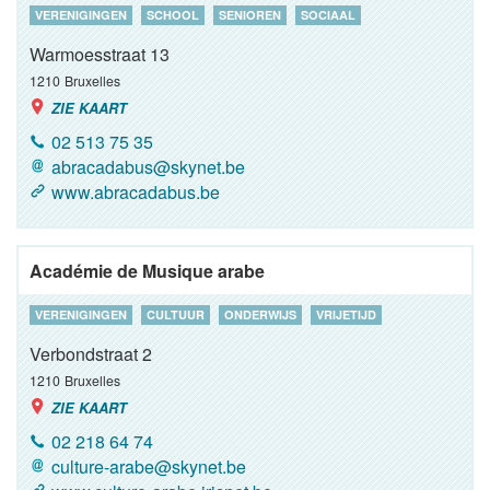
VERENIGINGEN
SCHOOL
SENIOREN
SOCIAAL
Warmoesstraat 13
1210
Bruxelles
ZIE KAART
02 513 75 35
abracadabus@skynet.be
www.abracadabus.be
Académie de Musique arabe
VERENIGINGEN
CULTUUR
ONDERWIJS
VRIJETIJD
Verbondstraat 2
1210
Bruxelles
ZIE KAART
02 218 64 74
culture-arabe@skynet.be