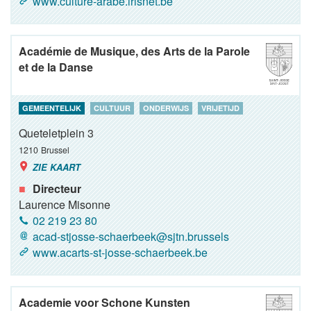
www.culture-arabe.irisnet.be
Académie de Musique, des Arts de la Parole
et de la Danse
GEMEENTELIJK
CULTUUR
ONDERWIJS
VRIJETIJD
Queteletplein 3
1210
Brussel
ZIE KAART
Directeur
Laurence Misonne
02 219 23 80
acad-stjosse-schaerbeek@sjtn.brussels
www.acarts-st-josse-schaerbeek.be
Academie voor Schone Kunsten