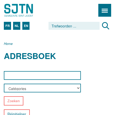
FR
NL
EN
Home
ADRESBOEK
Zoeken
Réinitialiser