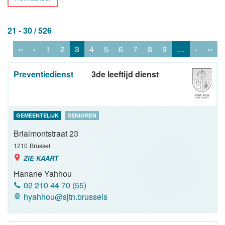
21 - 30 / 526
‹‹
‹
1
2
3
4
5
6
7
8
9
…
›
››
Preventiedienst
3de leeftijd dienst
GEMEENTELIJK
SENIOREN
Brialmontstraat 23
1210
Brussel
ZIE KAART
Hanane Yahhou
02 210 44 70 (55)
hyahhou@sjtn.brussels