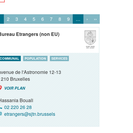
1
2
3
4
5
6
7
8
9
…
›
››
Bureau Etrangers (non EU)
COMMUNAL
POPULATION
SERVICES
avenue de l'Astronomie 12-13
1210
Bruxelles
VOIR PLAN
Hassania Bouali
02 220 26 28
etrangers@sjtn.brussels