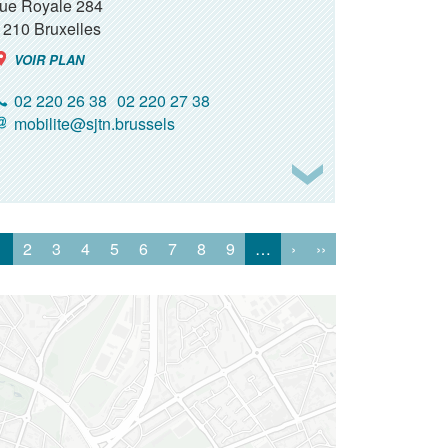
rue Royale 284
1210
Bruxelles
VOIR PLAN
02 220 26 38
02 220 27 38
mobilite@sjtn.brussels
1
2
3
4
5
6
7
8
9
…
›
››