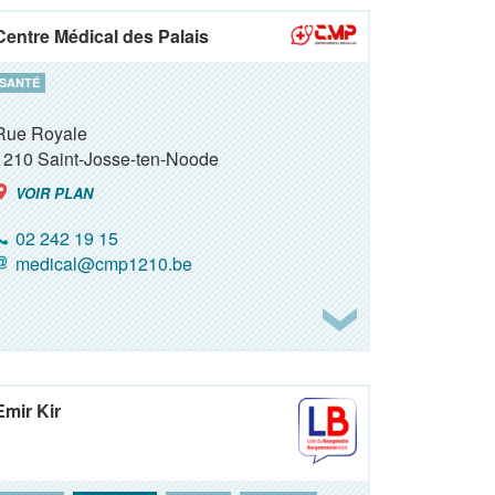
Centre Médical des Palais
SANTÉ
Rue Royale
1210
Saint-Josse-ten-Noode
VOIR PLAN
02 242 19 15
medical@cmp1210.be
Emir Kir