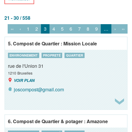
21 - 30 / 558
‹‹
‹
1
2
3
4
5
6
7
8
9
…
›
››
5. Compost de Quartier : Mission Locale
ENVIRONNEMENT
PROPRETÉ
QUARTIER
rue de l'Union 31
1210
Bruxelles
VOIR PLAN
joscompost@gmail.com
6. Compost de Quartier & potager : Amazone