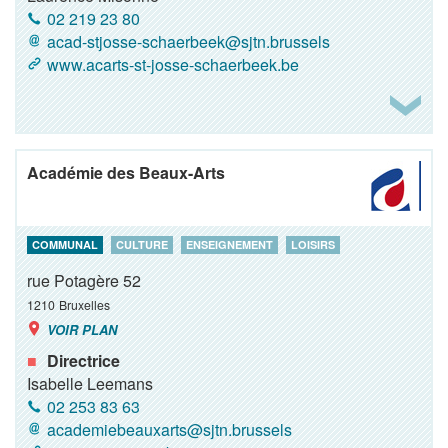
02 219 23 80
acad-stjosse-schaerbeek@sjtn.brussels
www.acarts-st-josse-schaerbeek.be
Académie des Beaux-Arts
COMMUNAL
CULTURE
ENSEIGNEMENT
LOISIRS
rue Potagère 52
1210
Bruxelles
VOIR PLAN
Directrice
Isabelle Leemans
02 253 83 63
academiebeauxarts@sjtn.brussels