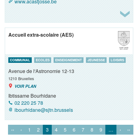
www.acastjosse.be
Accueil extra-scolaire (AES)
COMMUNAL
ECOLES
ENSEIGNEMENT
JEUNESSE
LOISIRS
Avenue de l'Astronomie 12-13
1210
Bruxelles
VOIR PLAN
Ibtissame Bourhidane
02 220 25 78
ibourhidane@sjtn.brussels
‹‹
‹
1
2
3
4
5
6
7
8
9
…
›
››