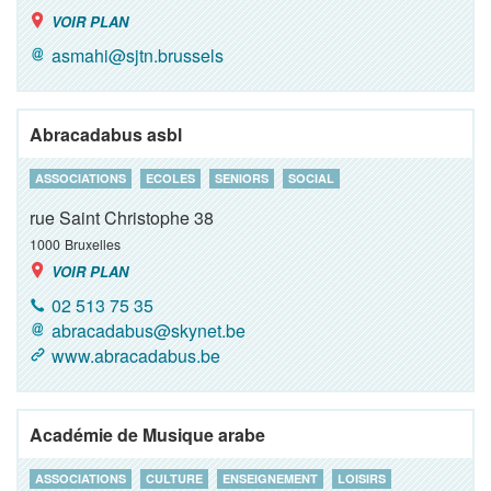
VOIR PLAN
asmahi@sjtn.brussels
Abracadabus asbl
ASSOCIATIONS
ECOLES
SENIORS
SOCIAL
rue Saint Christophe 38
1000
Bruxelles
VOIR PLAN
02 513 75 35
abracadabus@skynet.be
www.abracadabus.be
Académie de Musique arabe
ASSOCIATIONS
CULTURE
ENSEIGNEMENT
LOISIRS