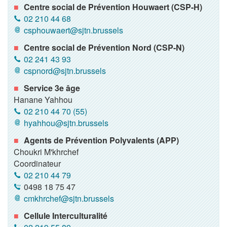
Centre social de Prévention Houwaert (CSP-H)
02 210 44 68
csphouwaert@sjtn.brussels
Centre social de Prévention Nord (CSP-N)
02 241 43 93
cspnord@sjtn.brussels
Service 3e âge
Hanane Yahhou
02 210 44 70 (55)
hyahhou@sjtn.brussels
Agents de Prévention Polyvalents (APP)
Choukri M'khrchef
Coordinateur
02 210 44 79
0498 18 75 47
cmkhrchef@sjtn.brussels
Cellule Interculturalité