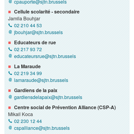
cpauporte@sjtn.brussels
Cellule scolarité - secondaire
Jamila Bouhjar
02 210 44 53
jbouhjar@sjtn.brussels
Educateurs de rue
02 217 93 72
educateursrue@sjtn.brussels
La Maraude
02 219 34 99
lamaraude@sjtn.brussels
Gardiens de la paix
gardiensdelapaix@sjtn.brussels
Centre social de Prévention Alliance (CSP-A)
Mikail Koca
02 230 12 44
cspalliance@sjtn.brussels