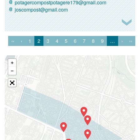
potagercompostpotagere179@gmail.com
joscompost@gmail.com
‹‹
‹
1
2
3
4
5
6
7
8
9
…
›
››