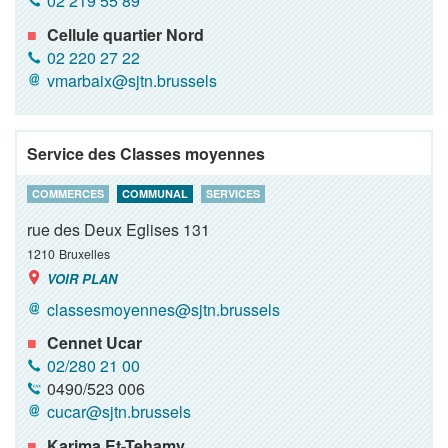
02 219 55 89
Cellule quartier Nord
02 220 27 22
vmarbaix@sjtn.brussels
Service des Classes moyennes
COMMERCES
COMMUNAL
SERVICES
rue des Deux Eglises 131
1210
Bruxelles
VOIR PLAN
classesmoyennes@sjtn.brussels
Cennet Ucar
02/280 21 00
0490/523 006
cucar@sjtn.brussels
Karima Et-Tehamy