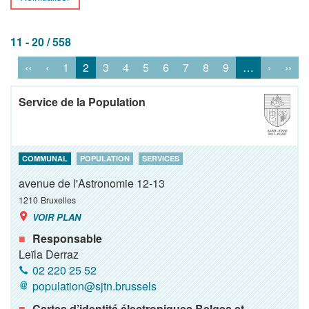
11 - 20 / 558
‹‹
‹
1
2
3
4
5
6
7
8
9
…
›
››
Service de la Population
COMMUNAL
POPULATION
SERVICES
avenue de l'Astronomie 12-13
1210
Bruxelles
VOIR PLAN
Responsable
Leïla Derraz
02 220 25 52
population@sjtn.brussels
Cartes d’identité électroniques Belges et