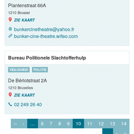
Plantenstraat 66A
1210
Brussel
ZIE KAART
bunkercinetheatre@yahoo.fr
bunker-cine-theatre.wifeo.com
Bureau Politionele Slachtofferhulp
VEILIGHEID
POLITIE
De Bériotstraat 2A
1210
Bruxelles
ZIE KAART
02 249 26 40
‹‹
‹
…
6
7
8
9
10
11
12
13
14
…
›
››