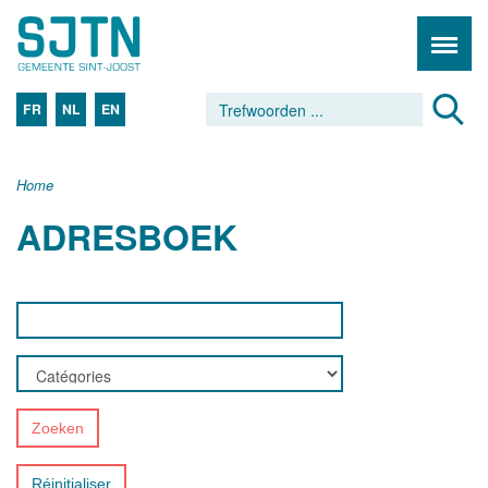
FR
NL
EN
Home
ADRESBOEK
Zoeken
Réinitialiser