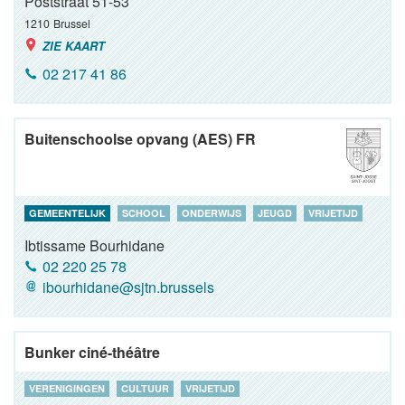
Poststraat 51-53
1210
Brussel
ZIE KAART
02 217 41 86
Buitenschoolse opvang (AES) FR
GEMEENTELIJK
SCHOOL
ONDERWIJS
JEUGD
VRIJETIJD
Ibtissame Bourhidane
02 220 25 78
ibourhidane@sjtn.brussels
Bunker ciné-théâtre
VERENIGINGEN
CULTUUR
VRIJETIJD