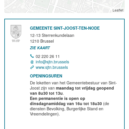
Leaflet
GEMEENTE SINT-JOOST-TEN-NODE
12-13 Sterrenkundelaan
1210
Brussel
ZIE KAART
02 220 26 11
info@sjtn.brussels
www.sjtn.brussels
OPENINGSUREN
De loketten van het Gemeentebestuur van Sint-
Joost zijn van
maandag tot vrijdag geopend
van 8u30 tot 13u
.
Een permanentie is open op
dinsdagnamiddag van 16u tot 18u30
(de
diensten Bevolking, Burgerlijke Stand en
Vreemdelingen).