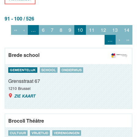
91 - 100 / 526
‹‹
‹
…
6
7
8
9
10
11
12
13
14
…
›
››
Brede school
GEMEENTELIJK
SCHOOL
ONDERWIJS
Grensstraat 67
1210
Brussel
ZIE KAART
Brocoli Théâtre
CULTUUR
VRIJETIJD
VERENIGINGEN