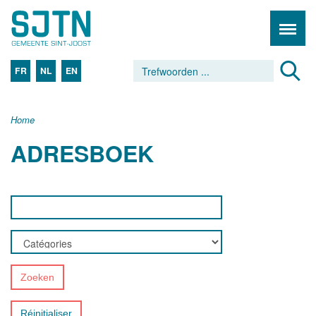
FR
NL
EN
Home
ADRESBOEK
Zoeken
Réinitialiser