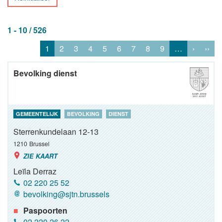
1 - 10 / 526
1
2
3
4
5
6
7
8
9
…
›
››
Bevolking dienst
GEMEENTELIJK
BEVOLKING
DIENST
Sterrenkundelaan 12-13
1210
Brussel
ZIE KAART
Leïla Derraz
02 220 25 52
bevolking@sjtn.brussels
Paspoorten
02 220 26 22