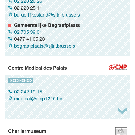
02 220 26 26
02 220 25 11
burgerlijkestand@sjtn.brussels
Gemeentelijke Begraafplaats
02 705 39 01
0477 41 05 23
begraafplaats@sjtn.brussels
Centre Médical des Palais
GEZONDHEID
02 242 19 15
medical@cmp1210.be
Charliermuseum