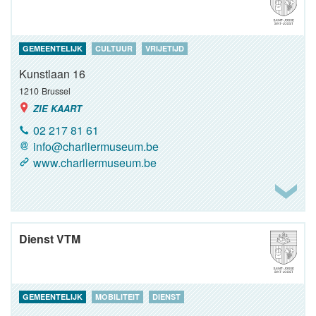
GEMEENTELIJK
CULTUUR
VRIJETIJD
Kunstlaan 16
1210
Brussel
ZIE KAART
02 217 81 61
info@charliermuseum.be
www.charliermuseum.be
Dienst VTM
GEMEENTELIJK
MOBILITEIT
DIENST