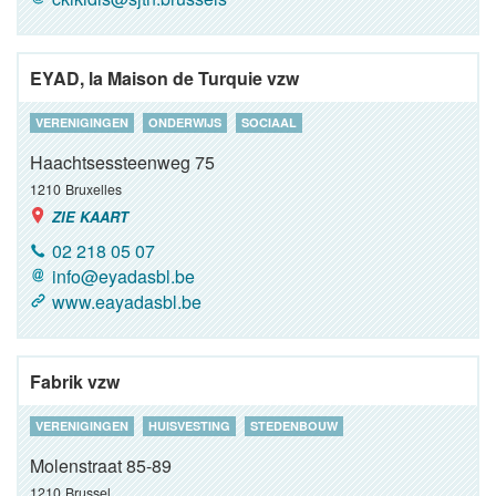
EYAD, la Maison de Turquie vzw
VERENIGINGEN
ONDERWIJS
SOCIAAL
Haachtsessteenweg 75
1210
Bruxelles
ZIE KAART
02 218 05 07
info@eyadasbl.be
www.eayadasbl.be
Fabrik vzw
VERENIGINGEN
HUISVESTING
STEDENBOUW
Molenstraat 85-89
1210
Brussel