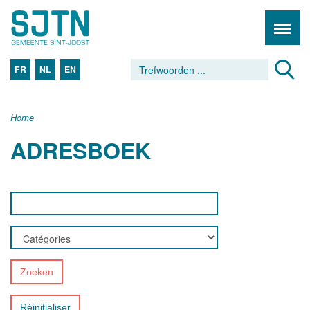
FR
NL
EN
Home
ADRESBOEK
Zoeken
Réinitialiser