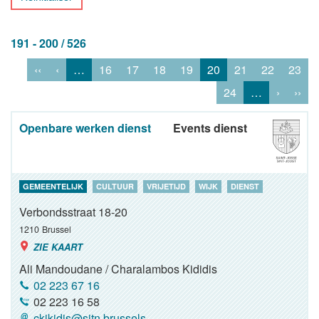
191 - 200 / 526
‹‹
‹
…
16
17
18
19
20
21
22
23
24
…
›
››
Openbare werken dienst
Events dienst
GEMEENTELIJK
CULTUUR
VRIJETIJD
WIJK
DIENST
Verbondsstraat 18-20
1210
Brussel
ZIE KAART
Ali Mandoudane / Charalambos Kididis
02 223 67 16
02 223 16 58
ckikidis@sjtn.brussels