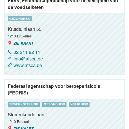
FAVV, Federaal Agentschap voor de veiligheid van
de voedselketen
GEZONDHEID
Kruidtuinlaan 55
1210
Bruxelles
ZIE KAART
02 211 82 11
info@afsca.be
www.afsca.be
Federaal agentschap voor beroepsrisico's
(FEDRIS)
TEWERKSTELLING
GEZONDHEID
VEILIGHEID
Sterrenkundelaan 1
1210
Brussel
ZIE KAART