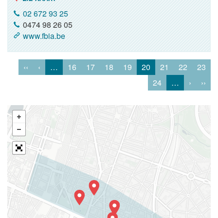
02 672 93 25
0474 98 26 05
www.fbia.be
‹‹
‹
…
16
17
18
19
20
21
22
23
24
…
›
››