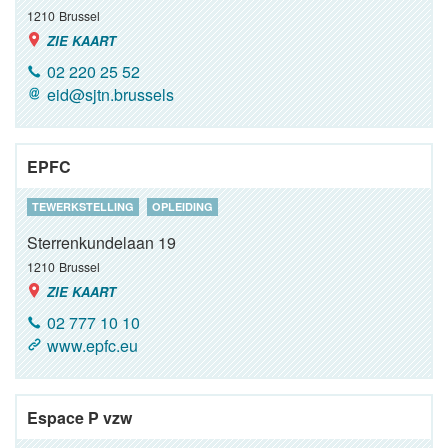
1210
Brussel
ZIE KAART
02 220 25 52
eid@sjtn.brussels
EPFC
TEWERKSTELLING
OPLEIDING
Sterrenkundelaan 19
1210
Brussel
ZIE KAART
02 777 10 10
www.epfc.eu
Espace P vzw