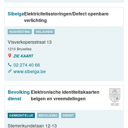
Sibelga
Elektriciteitsstoringen/Defect openbare
verlichting
HUISVESTING
VEILIGHEID
Visverkopersstraat 13
1210
Bruxelles
ZIE KAART
02 274 40 66
www.sibelga.be
Bevolking
Elektronische identiteitskaarten
dienst
belgen en vreemdelingen
GEMEENTELIJK
BEVOLKING
DIENST
Sterrenkundelaan 12-13