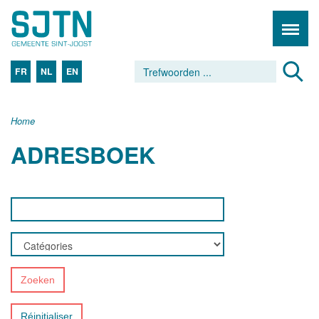
FR
NL
EN
Home
ADRESBOEK
Zoeken
Réinitialiser