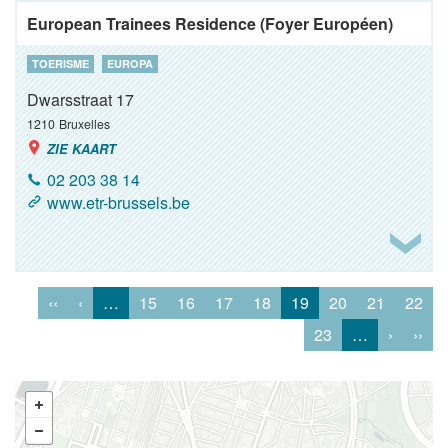
European Trainees Residence (Foyer Européen)
TOERISME
EUROPA
Dwarsstraat 17
1210
Bruxelles
ZIE KAART
02 203 38 14
www.etr-brussels.be
‹‹
‹
…
15
16
17
18
19
20
21
22
23
…
›
››