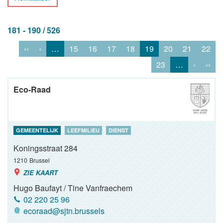
181 - 190 / 526
‹‹
‹
…
15
16
17
18
19
20
21
22
23
…
›
››
Eco-Raad
GEMEENTELIJK
LEEFMILIEU
DIENST
Koningsstraat 284
1210
Brussel
ZIE KAART
Hugo Baufayt / Tine Vanfraechem
02 220 25 96
ecoraad@sjtn.brussels