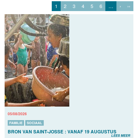
1
2
3
4
5
6
…
›
››
05/08/2026
FAMILIE
SOCIAAL
BRON VAN SAINT-JOSSE : VANAF 19 AUGUSTUS
LEES MEER