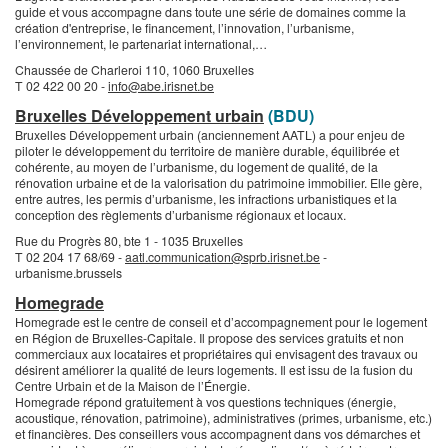
guide et vous accompagne dans toute une série de domaines comme la
création d'entreprise, le financement, l’innovation, l’urbanisme,
l’environnement, le partenariat international,…
Chaussée de Charleroi 110, 1060 Bruxelles
T 02 422 00 20 -
info@abe.irisnet.be
Bruxelles Développement urbain
(BDU)
Bruxelles Développement urbain (anciennement AATL) a pour enjeu de
piloter le développement du territoire de manière durable, équilibrée et
cohérente, au moyen de l’urbanisme, du logement de qualité, de la
rénovation urbaine et de la valorisation du patrimoine immobilier. Elle gère,
entre autres, les permis d’urbanisme, les infractions urbanistiques et la
conception des règlements d’urbanisme régionaux et locaux.
Rue du Progrès 80, bte 1 - 1035 Bruxelles
T 02 204 17 68/69 -
aatl.communication@sprb.irisnet.be
-
urbanisme.brussels
Homegrade
Homegrade est le centre de conseil et d’accompagnement pour le logement
en Région de Bruxelles-Capitale. Il propose des services gratuits et non
commerciaux aux locataires et propriétaires qui envisagent des travaux ou
désirent améliorer la qualité de leurs logements. Il est issu de la fusion du
Centre Urbain et de la Maison de l’Énergie.
Homegrade répond gratuitement à vos questions techniques (énergie,
acoustique, rénovation, patrimoine), administratives (primes, urbanisme, etc.)
et financières. Des conseillers vous accompagnent dans vos démarches et