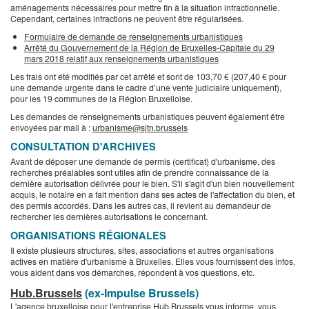
aménagements nécessaires pour mettre fin à la situation infractionnelle.
Cependant, certaines infractions ne peuvent être régularisées.
Formulaire de demande de renseignements urbanistiques
Arrêté du Gouvernement de la Région de Bruxelles-Capitale du 29
mars 2018 relatif aux renseignements urbanistiques
Les frais ont été modifiés par cet arrêté et sont de 103,70 € (207,40 € pour
une demande urgente dans le cadre d’une vente judiciaire uniquement),
pour les 19 communes de la Région Bruxelloise.
Les demandes de renseignements urbanistiques peuvent également être
envoyées par mail à :
urbanisme@sjtn.brussels
CONSULTATION D'ARCHIVES
Avant de déposer une demande de permis (certificat) d'urbanisme, des
recherches préalables sont utiles afin de prendre connaissance de la
dernière autorisation délivrée pour le bien. S'il s'agit d'un bien nouvellement
acquis, le notaire en a fait mention dans ses actes de l'affectation du bien, et
des permis accordés. Dans les autres cas, il revient au demandeur de
rechercher les dernières autorisations le concernant.
ORGANISATIONS RÉGIONALES
Il existe plusieurs structures, sites, associations et autres organisations
actives en matière d'urbanisme à Bruxelles. Elles vous fournissent des infos,
vous aident dans vos démarches, répondent à vos questions, etc.
Hub.Brussels
(ex-Impulse Brussels)
L'agence bruxelloise pour l'entreprise Hub.Brussels vous informe, vous