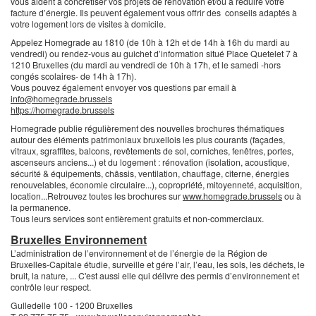
vous aident à concrétiser vos projets de rénovation et/ou à réduire votre
facture d’énergie. Ils peuvent également vous offrir des conseils adaptés à
votre logement lors de visites à domicile.
Appelez Homegrade au 1810 (de 10h à 12h et de 14h à 16h du mardi au
vendredi) ou rendez-vous au guichet d’information situé Place Quetelet 7 à
1210 Bruxelles (du mardi au vendredi de 10h à 17h, et le samedi -hors
congés scolaires- de 14h à 17h).
Vous pouvez également envoyer vos questions par email à
info@homegrade.brussels
https://homegrade.brussels
Homegrade publie régulièrement des nouvelles brochures thématiques
autour des éléments patrimoniaux bruxellois les plus courants (façades,
vitraux, sgraffites, balcons, revêtements de sol, corniches, fenêtres, portes,
ascenseurs anciens...) et du logement : rénovation (isolation, acoustique,
sécurité & équipements, châssis, ventilation, chauffage, citerne, énergies
renouvelables, économie circulaire...), copropriété, mitoyenneté, acquisition,
location...Retrouvez toutes les brochures sur
www.homegrade.brussels
ou à
la permanence.
Tous leurs services sont entièrement gratuits et non-commerciaux.
Bruxelles Environnement
L’administration de l’environnement et de l’énergie de la Région de
Bruxelles-Capitale étudie, surveille et gére l’air, l’eau, les sols, les déchets, le
bruit, la nature, ... C'est aussi elle qui délivre des permis d’environnement et
contrôle leur respect.
Gulledelle 100 - 1200 Bruxelles