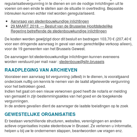
regularisatievergunning in te dienen en om de nodige inrichtingen uit te
voeren om een einde te stellen aan de situatie in overtreding. Bepaalde
inbreuken kunnen echter niet worden geregulariseerd.
Aanvraag van stedenbouwkundige inlichtingen
29 MAART 2018. — Besluit van de Brusselse Hoofdstedelijke
Regering betreffende de stedenbouwkundige inlichtingen
De kosten werden gewijzigd door dit besluit en bedragen 103,70 € (207,40 €
voor een dringende aanvraag in geval van een gerechtelijke verkoop alleen),
voor de 19 gemeenten van het Brussels Gewest.
De aanvragen tot stedenbouwkundige inlichtingen kunnen eveneens
worden verstuurd per mail naar :
stedenbouw@sjtn.brussels
RAADPLEGING VAN ARCHIEVEN
Vooraleer een aanvraag tot vergunning (attest) in te dienen, is voorafgaand
onderzoek nuttig om kennis te nemen van de laatst afgeleverde vergunning
voor het betrokken goed.
Indien het gaat om een nieuw verworven goed heeft de notaris er melding
van gemaakt in zijn bestemmingsaktes van het goed en de toegekende
vergunningen.
In de andere gevallen dient de aanvrager de laatste toelatingen op te zoek
GEWESTELIJKE ORGANISATIES
Er bestaan verschillende structuren, websites, verenigingen en andere
actieve organisaties inzake stedenbouw in Brussel. Ze verlenen u informatie,
helpen u bij uw te ondernemen stappen, beantwoorden uw vragen enz.