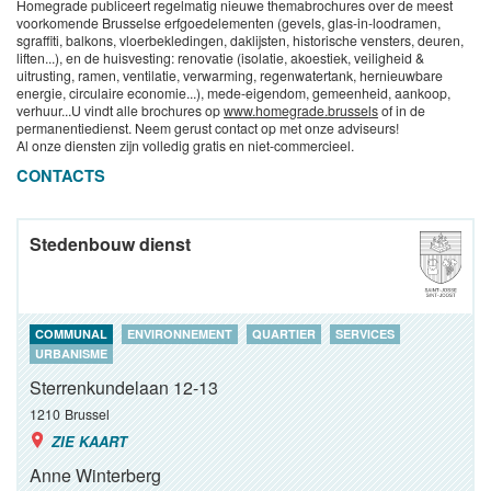
Homegrade publiceert regelmatig nieuwe themabrochures over de meest
voorkomende Brusselse erfgoedelementen (gevels, glas-in-loodramen,
sgraffiti, balkons, vloerbekledingen, daklijsten, historische vensters, deuren,
liften...), en de huisvesting: renovatie (isolatie, akoestiek, veiligheid &
uitrusting, ramen, ventilatie, verwarming, regenwatertank, hernieuwbare
energie, circulaire economie...), mede-eigendom, gemeenheid, aankoop,
verhuur...U vindt alle brochures op
www.homegrade.brussels
of in de
permanentiedienst. Neem gerust contact op met onze adviseurs!
Al onze diensten zijn volledig gratis en niet-commercieel.
CONTACTS
Stedenbouw dienst
COMMUNAL
ENVIRONNEMENT
QUARTIER
SERVICES
URBANISME
Sterrenkundelaan 12-13
1210
Brussel
ZIE KAART
Anne Winterberg