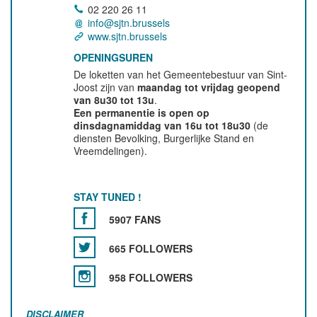
02 220 26 11
info@sjtn.brussels
www.sjtn.brussels
OPENINGSUREN
De loketten van het Gemeentebestuur van Sint-
Joost zijn van
maandag tot vrijdag geopend
van 8u30 tot 13u
.
Een permanentie is open op
dinsdagnamiddag van 16u tot 18u30
(de
diensten Bevolking, Burgerlijke Stand en
Vreemdelingen).
STAY TUNED !
5907 FANS
665 FOLLOWERS
958 FOLLOWERS
DISCLAIMER