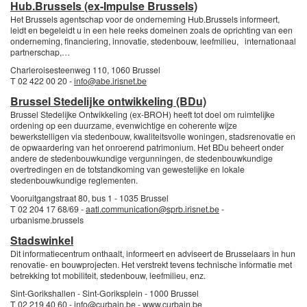
Hub.Brussels (ex-Impulse Brussels)
Het Brussels agentschap voor de onderneming Hub.Brussels informeert,
leidt en begeleidt u in een hele reeks domeinen zoals de oprichting van een
onderneming, financiering, innovatie, stedenbouw, leefmilieu, internationaal
partnerschap,…
Charleroisesteenweg 110, 1060 Brussel
T 02 422 00 20 -
info@abe.irisnet.be
Brussel Stedelijke ontwikkeling (BDu)
Brussel Stedelijke Ontwikkeling (ex-BROH) heeft tot doel om ruimtelijke
ordening op een duurzame, evenwichtige en coherente wijze
bewerkstelligen via stedenbouw, kwaliteitsvolle woningen, stadsrenovatie en
de opwaardering van het onroerend patrimonium. Het BDu beheert onder
andere de stedenbouwkundige vergunningen, de stedenbouwkundige
overtredingen en de totstandkoming van gewestelijke en lokale
stedenbouwkundige reglementen.
Vooruitgangstraat 80, bus 1 - 1035 Brussel
T 02 204 17 68/69 -
aatl.communication@sprb.irisnet.be
-
urbanisme.brussels
Stadswinkel
Dit informatiecentrum onthaalt, informeert en adviseert de Brusselaars in hun
renovatie- en bouwprojecten. Het verstrekt tevens technische informatie met
betrekking tot mobiliteit, stedenbouw, leefmilieu, enz.
Sint-Gorikshallen - Sint-Goriksplein - 1000 Brussel
T 02 219 40 60 -
info@curbain.be
-
www.curbain.be