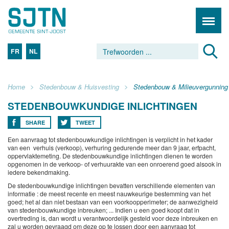
FR
NL
Home
Stedenbouw & Huisvesting
Stedenbouw & Milieuvergunning
STEDENBOUWKUNDIGE INLICHTINGEN
SHARE
TWEET
Een aanvraag tot stedenbouwkundige inlichtingen is verplicht in het kader
van een verhuis (verkoop), verhuring gedurende meer dan 9 jaar, erfpacht,
oppervlaktemeting. De stedenbouwkundige inlichtingen dienen te worden
opgenomen in de verkoop- of verhuurakte van een onroerend goed alsook in
iedere bekendmaking.
De stedenbouwkundige inlichtingen bevatten verschillende elementen van
informatie : de meest recente en meest nauwkeurige bestemming van het
goed; het al dan niet bestaan van een voorkoopperimeter; de aanwezigheid
van stedenbouwkundige inbreuken; ... Indien u een goed koopt dat in
overtreding is, dan wordt u verantwoordelijk gesteld voor deze inbreuken en
zal u worden gevraagd om deze op te lossen door een aanvraag tot