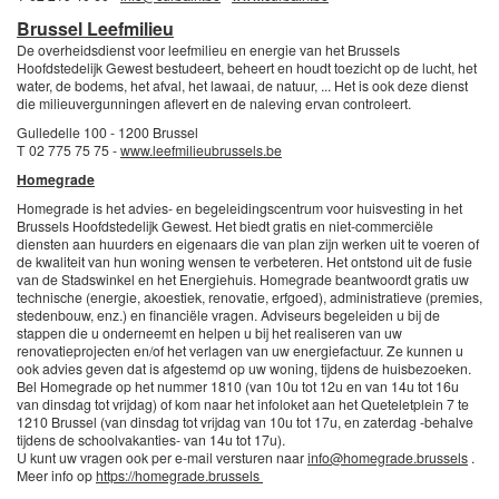
Brussel Leefmilieu
De overheidsdienst voor leefmilieu en energie van het Brussels
Hoofdstedelijk Gewest bestudeert, beheert en houdt toezicht op de lucht, het
water, de bodems, het afval, het lawaai, de natuur, ... Het is ook deze dienst
die milieuvergunningen aflevert en de naleving ervan controleert.
Gulledelle 100 - 1200 Brussel
T 02 775 75 75 -
www.leefmilieubrussels.be
Homegrade
Homegrade is het advies- en begeleidingscentrum voor huisvesting in het
Brussels Hoofdstedelijk Gewest. Het biedt gratis en niet-commerciële
diensten aan huurders en eigenaars die van plan zijn werken uit te voeren of
de kwaliteit van hun woning wensen te verbeteren. Het ontstond uit de fusie
van de Stadswinkel en het Energiehuis. Homegrade beantwoordt gratis uw
technische (energie, akoestiek, renovatie, erfgoed), administratieve (premies,
stedenbouw, enz.) en financiële vragen. Adviseurs begeleiden u bij de
stappen die u onderneemt en helpen u bij het realiseren van uw
renovatieprojecten en/of het verlagen van uw energiefactuur. Ze kunnen u
ook advies geven dat is afgestemd op uw woning, tijdens de huisbezoeken.
Bel Homegrade op het nummer 1810 (van 10u tot 12u en van 14u tot 16u
van dinsdag tot vrijdag) of kom naar het infoloket aan het Queteletplein 7 te
1210 Brussel (van dinsdag tot vrijdag van 10u tot 17u, en zaterdag -behalve
tijdens de schoolvakanties- van 14u tot 17u).
U kunt uw vragen ook per e-mail versturen naar
info@homegrade.brussels
.
Meer info op
https://homegrade.brussels