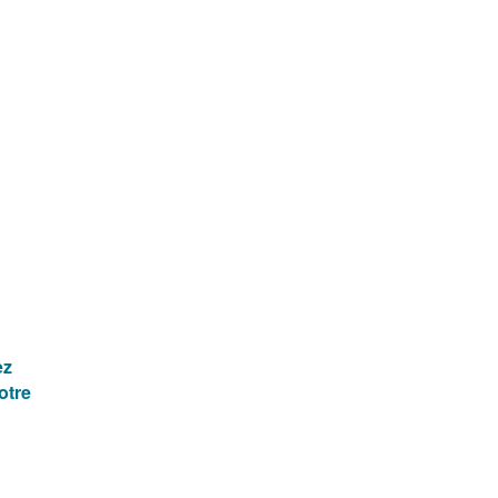
ez
otre