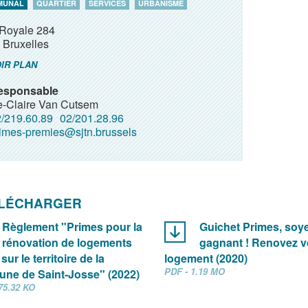
MUNAL
QUARTIER
SERVICES
URBANISME
Royale 284
Bruxelles
IR PLAN
esponsable
e-Claire Van Cutsem
/219.60.89
02/201.28.96
imes-premies@sjtn.brussels
ÉLÉCHARGER
Règlement "Primes pour la
Guichet Primes, soy
rénovation de logements
gagnant ! Renovez v
sur le territoire de la
logement (2020)
PDF - 1.19 MO
ne de Saint-Josse" (2022)
75.32 KO