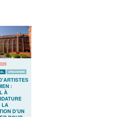
2025
AL
URBANISME
D'ARTISTES
EN :
L À
IDATURE
 LA
TION D’UN