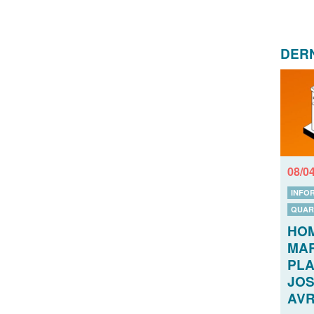
DERN
08/0
INFO
QUAR
HO
MAR
PLA
JOS
AVR