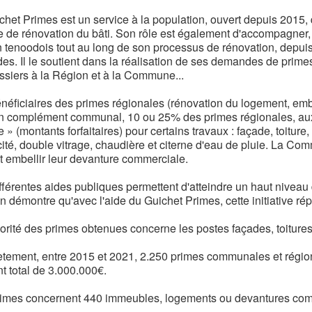
chet Primes est un service à la population, ouvert depuis 2015, 
e de rénovation du bâti. Son rôle est également d'accompagner, 
n tenoodois tout au long de son processus de rénovation, depuis 
es. Il le soutient dans la réalisation de ses demandes de primes,
ssiers à la Région et à la Commune...
néficiaires des primes régionales (rénovation du logement, emb
un complément communal, 10 ou 25% des primes régionales, au
 » (montants forfaitaires) pour certains travaux : façade, toiture, 
icité, double vitrage, chaudière et citerne d'eau de pluie. La 
t embellir leur devanture commerciale.
fférentes aides publiques permettent d'atteindre un haut nivea
an démontre qu'avec l'aide du Guichet Primes, cette initiative ré
rité des primes obtenues concerne les postes façades, toitures, i
tement, entre 2015 et 2021, 2.250 primes communales et région
t total de 3.000.000€.
imes concernent 440 immeubles, logements ou devantures com