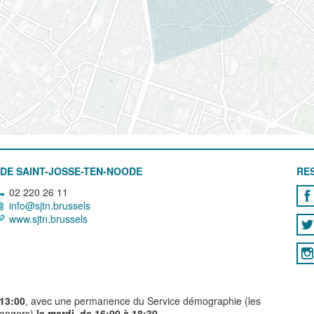
DE SAINT-JOSSE-TEN-NOODE
RE
02 220 26 11
info@sjtn.brussels
www.sjtn.brussels
 13:00
, avec une permanence du Service démographie (les
trangers)
le mardi, de 16:00 à 18:30.