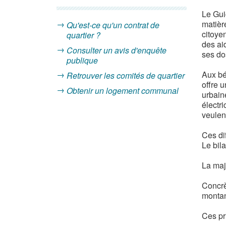
Le Gui
matièr
Qu'est-ce qu'un contrat de
citoye
quartier ?
des aid
Consulter un avis d'enquête
ses do
publique
Aux bé
Retrouver les comités de quartier
offre 
Obtenir un logement communal
urbaine
électr
veulen
Ces di
Le bil
La majo
Concrè
montan
Ces pr