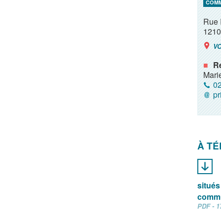
COM
Rue 
1210
VO
R
Mari
02
pr
À T
situés 
commu
PDF - 1