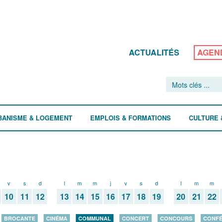
ACTUALITÉS
AGEN
BANISME & LOGEMENT
EMPLOIS & FORMATIONS
CULTURE 
v
s
d
l
m
m
j
v
s
d
l
m
m
10
11
12
13
14
15
16
17
18
19
20
21
22
BROCANTE
CINÉMA
COMMUNAL
CONCERT
CONCOURS
CONF