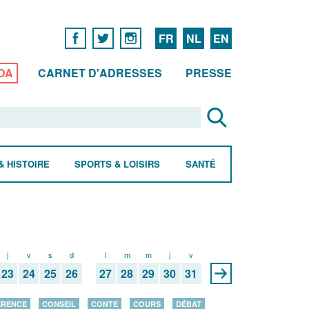
FR
NL
EN
DA
CARNET D'ADRESSES
PRESSE
& HISTOIRE
SPORTS & LOISIRS
SANTÉ
j
v
s
d
l
m
m
j
v
23
24
25
26
27
28
29
30
31
ÉRENCE
CONSEIL
CONTE
COURS
DÉBAT