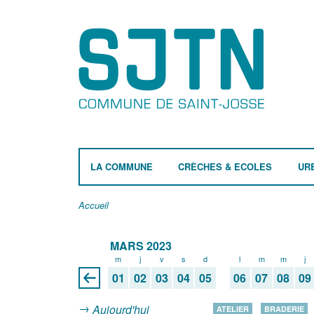
LA COMMUNE
CRÈCHES & ECOLES
UR
Accueil
MARS 2023
m
j
v
s
d
l
m
m
j
01
02
03
04
05
06
07
08
09
Aujourd'hui
ATELIER
BRADERIE