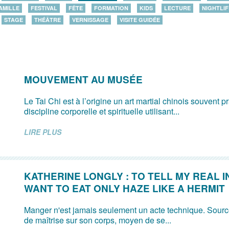
AMILLE
FESTIVAL
FÊTE
FORMATION
KIDS
LECTURE
NIGHTLIF
STAGE
THÉÂTRE
VERNISSAGE
VISITE GUIDÉE
MOUVEMENT AU MUSÉE
Le Tai Chi est à l’origine un art martial chinois souvent
discipline corporelle et spirituelle utilisant...
LIRE PLUS
KATHERINE LONGLY : TO TELL MY REAL I
WANT TO EAT ONLY HAZE LIKE A HERMIT
Manger n'est jamais seulement un acte technique. Source 
de maîtrise sur son corps, moyen de se...