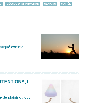
E
SÉANCE D'INFORMATION
SENIORS
SOIRÉE
 pratiqué comme
NTENTIONS, I
de plaisir ou outil