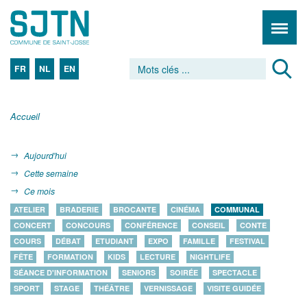
FR
NL
EN
Accueil
Aujourd'hui
Cette semaine
Ce mois
ATELIER
BRADERIE
BROCANTE
CINÉMA
COMMUNAL
CONCERT
CONCOURS
CONFÉRENCE
CONSEIL
CONTE
COURS
DÉBAT
ETUDIANT
EXPO
FAMILLE
FESTIVAL
FÊTE
FORMATION
KIDS
LECTURE
NIGHTLIFE
SÉANCE D'INFORMATION
SENIORS
SOIRÉE
SPECTACLE
SPORT
STAGE
THÉÂTRE
VERNISSAGE
VISITE GUIDÉE