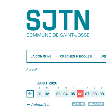
LA COMMUNE
CRÈCHES & ECOLES
UR
Accueil
AOÛT 2026
s
d
l
m
m
j
v
s
d
01
02
03
04
05
06
07
08
09
Aujourd'hui
ATELIER
BRADERIE