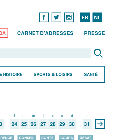
FR
NL
DA
CARNET D'ADRESSES
PRESSE
& HISTOIRE
SPORTS & LOISIRS
SANTÉ
d
l
m
m
j
v
s
d
l
3
24
25
26
27
28
29
30
31
ÉRENCE
CONSEIL
CONTE
COURS
DÉBAT