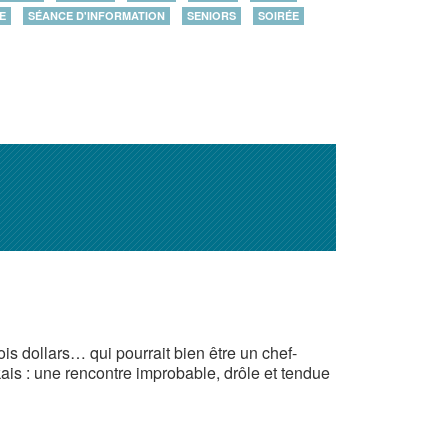
E
SÉANCE D'INFORMATION
SENIORS
SOIRÉE
is dollars… qui pourrait bien être un chef-
ais : une rencontre improbable, drôle et tendue