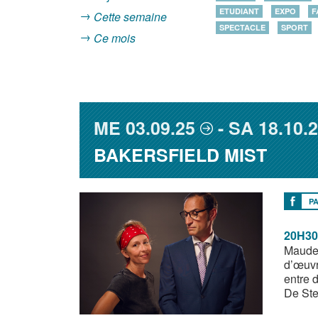
ETUDIANT
EXPO
F
Cette semaine
SPECTACLE
SPORT
Ce mois
ME
03.09.25
SA
18.10.
BAKERSFIELD MIST
P
20H30
Maude 
d’œuvr
entre 
De Ste