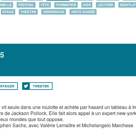
AMILLE
FESTIVAL
FÊTE
FORMATION
KIDS
LECTURE
NIGHTLIF
STAGE
THÉÂTRE
VERNISSAGE
VISITE GUIDÉE
25
ARTAGER
TWEETER
vit seule dans une roulotte et achète par hasard un tableau à tro
e de Jackson Pollock. Elle fait alors appel à un expert new-york
deux mondes que tout oppose.
phen Sachs, avec Valérie Lemaître et Michelangelo Marchese