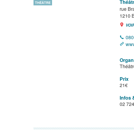
Théâtr
THÉÂTRE
rue Br
1210
B
VOI
080
www
Organ
Théâtr
Prix
21€
Infos 
02 724