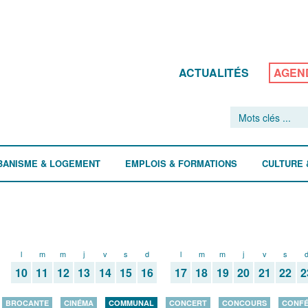
ACTUALITÉS
AGEN
BANISME & LOGEMENT
EMPLOIS & FORMATIONS
CULTURE 
l
m
m
j
v
s
d
l
m
m
j
v
s
10
11
12
13
14
15
16
17
18
19
20
21
22
2
BROCANTE
CINÉMA
COMMUNAL
CONCERT
CONCOURS
CONF