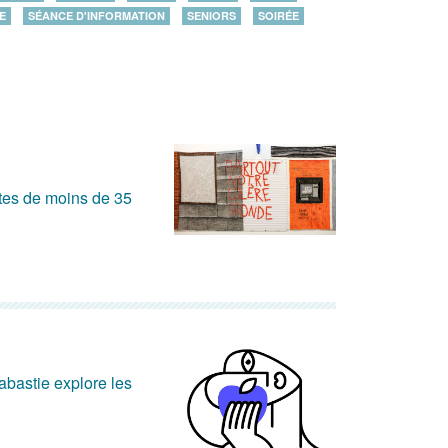
E
SÉANCE D'INFORMATION
SENIORS
SOIRÉE
stes de moins de 35
abastie explore les