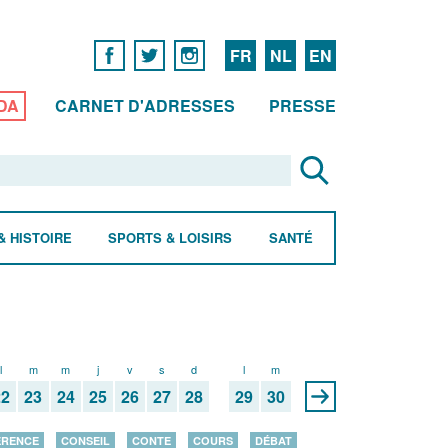
FR
NL
EN
DA
CARNET D'ADRESSES
PRESSE
& HISTOIRE
SPORTS & LOISIRS
SANTÉ
l
m
m
j
v
s
d
l
m
22
23
24
25
26
27
28
29
30
ÉRENCE
CONSEIL
CONTE
COURS
DÉBAT