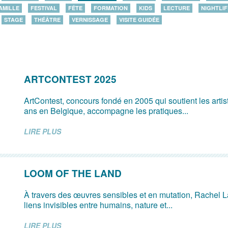
AMILLE
FESTIVAL
FÊTE
FORMATION
KIDS
LECTURE
NIGHTLIF
STAGE
THÉÂTRE
VERNISSAGE
VISITE GUIDÉE
ARTCONTEST 2025
ArtContest, concours fondé en 2005 qui soutient les arti
ans en Belgique, accompagne les pratiques...
LIRE PLUS
LOOM OF THE LAND
À travers des œuvres sensibles et en mutation, Rachel L
liens invisibles entre humains, nature et...
LIRE PLUS