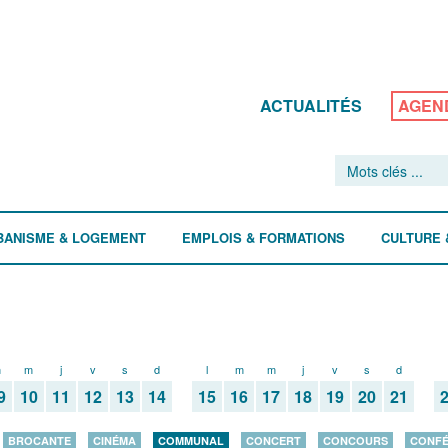
ACTUALITÉS
AGEN
BANISME & LOGEMENT
EMPLOIS & FORMATIONS
CULTURE 
m
m
j
v
s
d
l
m
m
j
v
s
d
9
10
11
12
13
14
15
16
17
18
19
20
21
BROCANTE
CINÉMA
COMMUNAL
CONCERT
CONCOURS
CONF