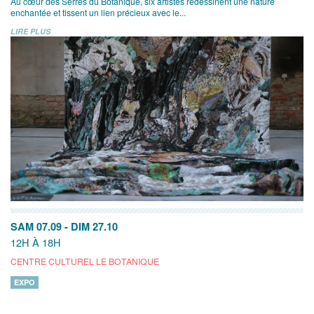
Au cœur des Serres du Botanique, six artistes redessinent une nature
enchantée et tissent un lien précieux avec le...
LIRE PLUS
SAM 07.09
-
DIM 27.10
12H À 18H
CENTRE CULTUREL LE BOTANIQUE
EXPO