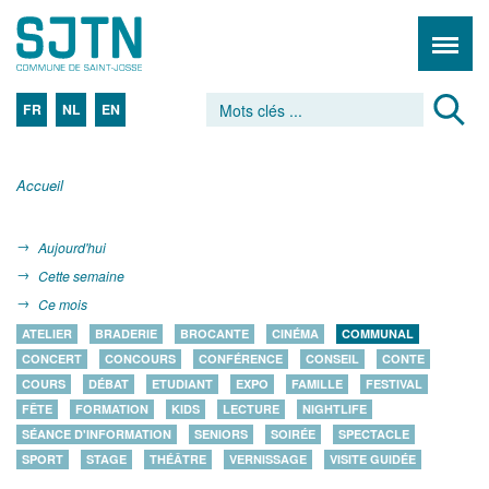
FR
NL
EN
Accueil
Aujourd'hui
Cette semaine
Ce mois
ATELIER
BRADERIE
BROCANTE
CINÉMA
COMMUNAL
CONCERT
CONCOURS
CONFÉRENCE
CONSEIL
CONTE
COURS
DÉBAT
ETUDIANT
EXPO
FAMILLE
FESTIVAL
FÊTE
FORMATION
KIDS
LECTURE
NIGHTLIFE
SÉANCE D'INFORMATION
SENIORS
SOIRÉE
SPECTACLE
SPORT
STAGE
THÉÂTRE
VERNISSAGE
VISITE GUIDÉE