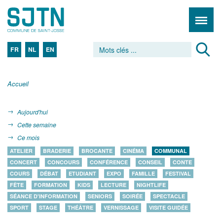
FR
NL
EN
Accueil
Aujourd'hui
Cette semaine
Ce mois
ATELIER
BRADERIE
BROCANTE
CINÉMA
COMMUNAL
CONCERT
CONCOURS
CONFÉRENCE
CONSEIL
CONTE
COURS
DÉBAT
ETUDIANT
EXPO
FAMILLE
FESTIVAL
FÊTE
FORMATION
KIDS
LECTURE
NIGHTLIFE
SÉANCE D'INFORMATION
SENIORS
SOIRÉE
SPECTACLE
SPORT
STAGE
THÉÂTRE
VERNISSAGE
VISITE GUIDÉE