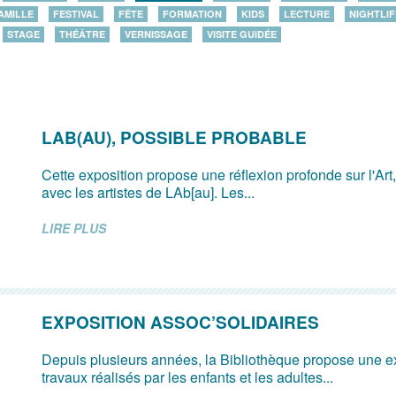
AMILLE
FESTIVAL
FÊTE
FORMATION
KIDS
LECTURE
NIGHTLIF
STAGE
THÉÂTRE
VERNISSAGE
VISITE GUIDÉE
LAB(AU), POSSIBLE PROBABLE
Cette exposition propose une réflexion profonde sur l'Art, l
avec les artistes de LAb[au]. Les...
LIRE PLUS
EXPOSITION ASSOC’SOLIDAIRES
Depuis plusieurs années, la Bibliothèque propose une e
travaux réalisés par les enfants et les adultes...