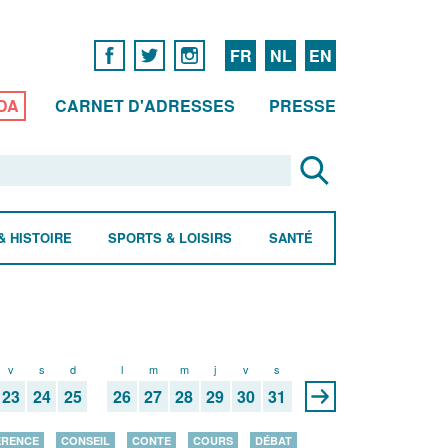
FR
NL
EN
DA
CARNET D'ADRESSES
PRESSE
& HISTOIRE
SPORTS & LOISIRS
SANTÉ
v
s
d
l
m
m
j
v
s
23
24
25
26
27
28
29
30
31
ÉRENCE
CONSEIL
CONTE
COURS
DÉBAT