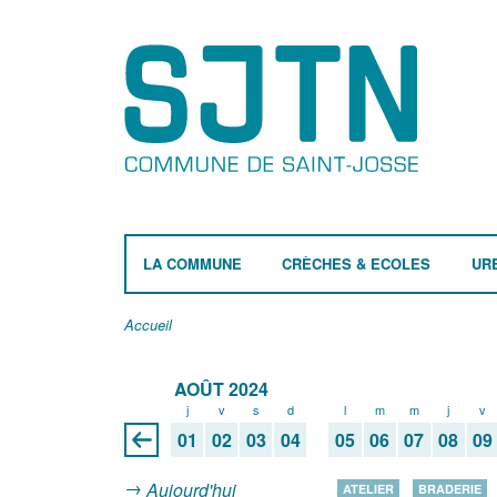
LA COMMUNE
CRÈCHES & ECOLES
UR
Accueil
AOÛT 2024
j
v
s
d
l
m
m
j
v
01
02
03
04
05
06
07
08
09
Aujourd'hui
ATELIER
BRADERIE