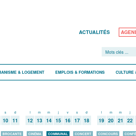
ACTUALITÉS
AGEN
BANISME & LOGEMENT
EMPLOIS & FORMATIONS
CULTURE 
s
d
l
m
m
j
v
s
d
l
m
m
j
10
11
12
13
14
15
16
17
18
19
20
21
22
BROCANTE
CINÉMA
COMMUNAL
CONCERT
CONCOURS
CONF