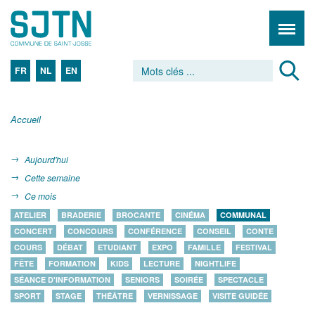
FR
NL
EN
Accueil
Aujourd'hui
Cette semaine
Ce mois
ATELIER
BRADERIE
BROCANTE
CINÉMA
COMMUNAL
CONCERT
CONCOURS
CONFÉRENCE
CONSEIL
CONTE
COURS
DÉBAT
ETUDIANT
EXPO
FAMILLE
FESTIVAL
FÊTE
FORMATION
KIDS
LECTURE
NIGHTLIFE
SÉANCE D'INFORMATION
SENIORS
SOIRÉE
SPECTACLE
SPORT
STAGE
THÉÂTRE
VERNISSAGE
VISITE GUIDÉE