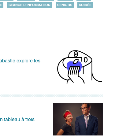
E
SÉANCE D'INFORMATION
SENIORS
SOIRÉE
abastie explore les
n tableau à trois