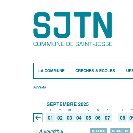
LA COMMUNE
CRÈCHES & ECOLES
UR
Accueil
SEPTEMBRE 2025
l
m
m
j
v
s
d
l
01
02
03
04
05
06
07
08
0
Aujourd'hui
ATELIER
BRADERIE