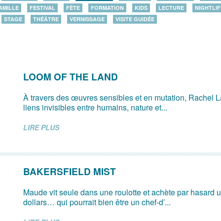
AMILLE
FESTIVAL
FÊTE
FORMATION
KIDS
LECTURE
NIGHTLIF
STAGE
THÉÂTRE
VERNISSAGE
VISITE GUIDÉE
LOOM OF THE LAND
À travers des œuvres sensibles et en mutation, Rachel L
liens invisibles entre humains, nature et...
LIRE PLUS
BAKERSFIELD MIST
Maude vit seule dans une roulotte et achète par hasard u
dollars… qui pourrait bien être un chef-d’...