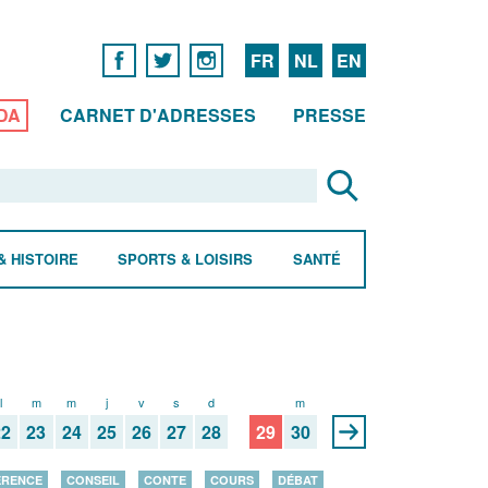
FR
NL
EN
DA
CARNET D'ADRESSES
PRESSE
& HISTOIRE
SPORTS & LOISIRS
SANTÉ
l
m
m
j
v
s
d
l
m
22
23
24
25
26
27
28
29
30
ÉRENCE
CONSEIL
CONTE
COURS
DÉBAT