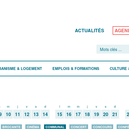
ACTUALITÉS
AGEN
BANISME & LOGEMENT
EMPLOIS & FORMATIONS
CULTURE 
m
m
j
v
s
d
l
m
m
j
v
s
d
9
10
11
12
13
14
15
16
17
18
19
20
21
BROCANTE
CINÉMA
COMMUNAL
CONCERT
CONCOURS
CONF