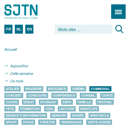
FR
NL
EN
Accueil
Aujourd'hui
Cette semaine
Ce mois
ATELIER
BRADERIE
BROCANTE
CINÉMA
COMMUNAL
CONCERT
CONCOURS
CONFÉRENCE
CONSEIL
CONTE
COURS
DÉBAT
ETUDIANT
EXPO
FAMILLE
FESTIVAL
FÊTE
FORMATION
KIDS
LECTURE
NIGHTLIFE
SÉANCE D'INFORMATION
SENIORS
SOIRÉE
SPECTACLE
SPORT
STAGE
THÉÂTRE
VERNISSAGE
VISITE GUIDÉE