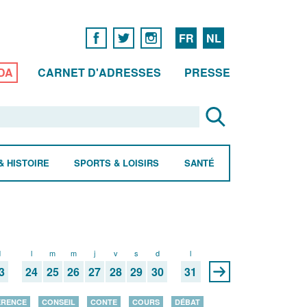
FR
NL
DA
CARNET D'ADRESSES
PRESSE
& HISTOIRE
SPORTS & LOISIRS
SANTÉ
d
l
m
m
j
v
s
d
l
3
24
25
26
27
28
29
30
31
ÉRENCE
CONSEIL
CONTE
COURS
DÉBAT