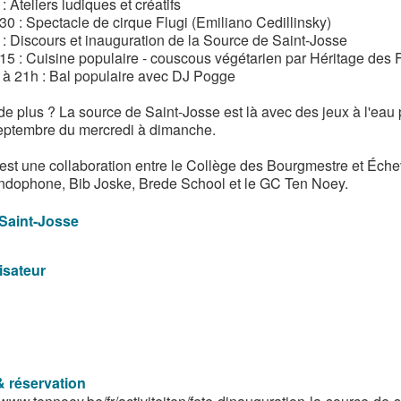
: Ateliers ludiques et créatifs
0 : Spectacle de cirque Flugi (Emiliano Cedillinsky)
 : Discours et inauguration de la Source de Saint-Josse
15 : Cuisine populaire - couscous végétarien par Héritage de
 à 21h : Bal populaire avec DJ Pogge
e plus ? La source de Saint-Josse est là avec des jeux à l'eau p
eptembre du mercredi à dimanche.
est une collaboration entre le Collège des Bourgmestre et Éche
ndophone, Bib Joske, Brede School et le GC Ten Noey.
Saint-Josse
isateur
& réservation