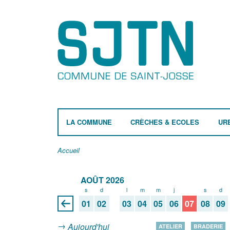
LA COMMUNE
CRÈCHES & ECOLES
UR
Accueil
AOÛT 2026
s
d
l
m
m
j
v
s
d
01
02
03
04
05
06
07
08
09
Aujourd'hui
ATELIER
BRADERIE