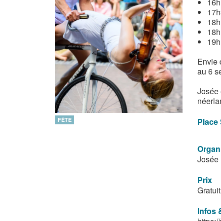
16h 
17h3
18h
18h
19h
Envie d
au 6 s
Josée 
néerla
FÊTE
Place 
Organ
Josée
Prix
Gratuit
Infos 