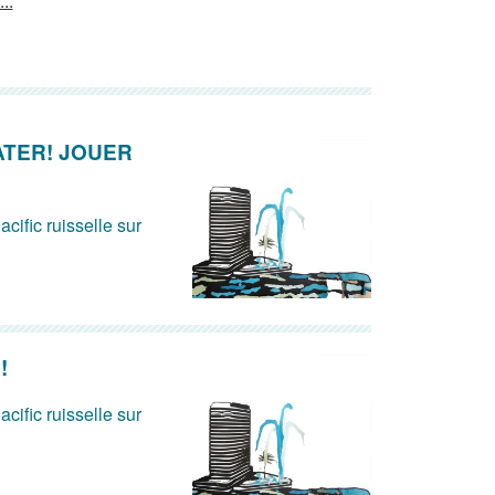
..
ATER! JOUER
acific ruisselle sur
!
acific ruisselle sur