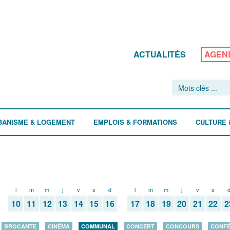
ACTUALITÉS
AGEN
BANISME & LOGEMENT
EMPLOIS & FORMATIONS
CULTURE 
l
m
m
j
v
s
d
l
m
m
j
v
s
10
11
12
13
14
15
16
17
18
19
20
21
22
2
BROCANTE
CINÉMA
COMMUNAL
CONCERT
CONCOURS
CONF