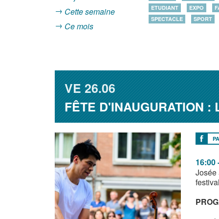
ETUDIANT
EXPO
F
Cette semaine
SPECTACLE
SPORT
Ce mois
VE
26.06
FÊTE D'INAUGURATION :
P
16:00 
Josée a
festiv
PROG