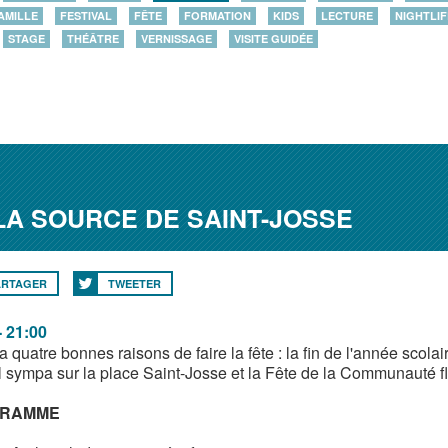
AMILLE
FESTIVAL
FÊTE
FORMATION
KIDS
LECTURE
NIGHTLIF
STAGE
THÉÂTRE
VERNISSAGE
VISITE GUIDÉE
 LA SOURCE DE SAINT-JOSSE
ARTAGER
TWEETER
- 21:00
 quatre bonnes raisons de faire la fête : la fin de l'année scol
al sympa sur la place Saint-Josse et la Fête de la Communauté 
RAMME