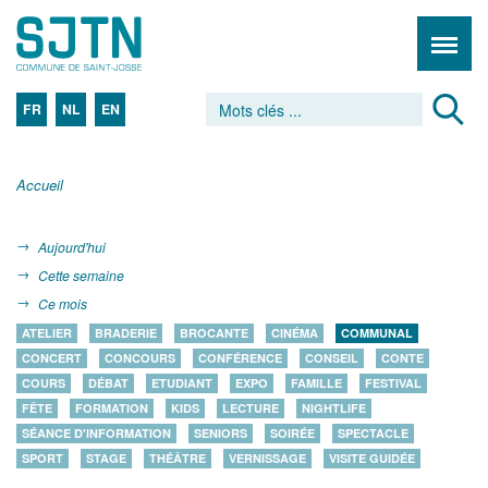
FR
NL
EN
Accueil
Aujourd'hui
Cette semaine
Ce mois
ATELIER
BRADERIE
BROCANTE
CINÉMA
COMMUNAL
CONCERT
CONCOURS
CONFÉRENCE
CONSEIL
CONTE
COURS
DÉBAT
ETUDIANT
EXPO
FAMILLE
FESTIVAL
FÊTE
FORMATION
KIDS
LECTURE
NIGHTLIFE
SÉANCE D'INFORMATION
SENIORS
SOIRÉE
SPECTACLE
SPORT
STAGE
THÉÂTRE
VERNISSAGE
VISITE GUIDÉE