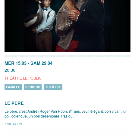
MER 15.03
-
SAM 29.04
20:30
THÉÂTRE LE PUBLIC
FAMILLE
SENIORS
THÉÂTRE
LE PÈRE
Le père, c’est André (Roger Van Hool), 81 ans, veuf, élégant, bon vivant, un
poil colérique, un poil désemparé. Pas du...
LIRE PLUS