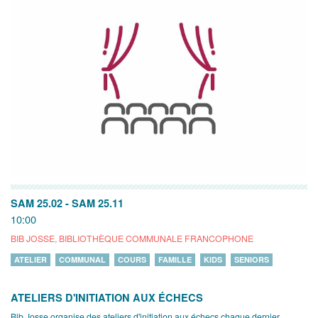
SAM 25.02
-
SAM 25.11
10:00
BIB JOSSE, BIBLIOTHÈQUE COMMUNALE FRANCOPHONE
ATELIER
COMMUNAL
COURS
FAMILLE
KIDS
SENIORS
ATELIERS D'INITIATION AUX ÉCHECS
Bib Josse organise des ateliers d'initiation aux échecs chaque dernier