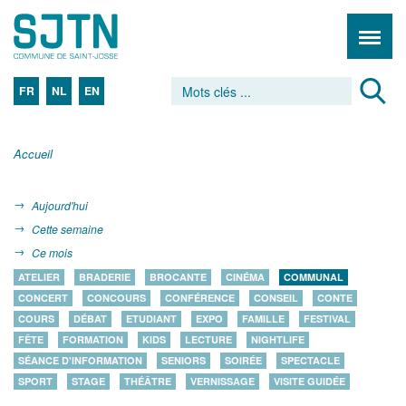
FR
NL
EN
Accueil
Aujourd'hui
Cette semaine
Ce mois
ATELIER
BRADERIE
BROCANTE
CINÉMA
COMMUNAL
CONCERT
CONCOURS
CONFÉRENCE
CONSEIL
CONTE
COURS
DÉBAT
ETUDIANT
EXPO
FAMILLE
FESTIVAL
FÊTE
FORMATION
KIDS
LECTURE
NIGHTLIFE
SÉANCE D'INFORMATION
SENIORS
SOIRÉE
SPECTACLE
SPORT
STAGE
THÉÂTRE
VERNISSAGE
VISITE GUIDÉE