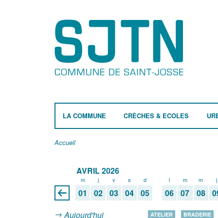
LA COMMUNE
CRÈCHES & ECOLES
UR
Accueil
AVRIL 2026
m
j
v
s
d
l
m
m
j
01
02
03
04
05
06
07
08
0
Aujourd'hui
ATELIER
BRADERIE