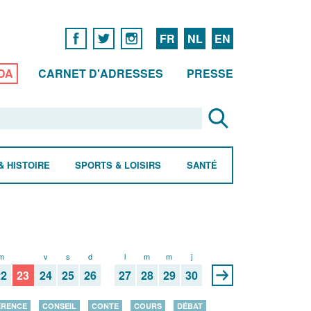
FR
NL
EN
DA
CARNET D'ADRESSES
PRESSE
& HISTOIRE
SPORTS & LOISIRS
SANTÉ
m
j
v
s
d
l
m
m
j
22
23
24
25
26
27
28
29
30
ÉRENCE
CONSEIL
CONTE
COURS
DÉBAT