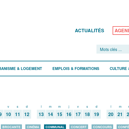
ACTUALITÉS
AGEN
BANISME & LOGEMENT
EMPLOIS & FORMATIONS
CULTURE 
v
s
d
l
m
m
j
v
s
d
l
m
9
10
11
12
13
14
15
16
17
18
19
20
21
BROCANTE
CINÉMA
COMMUNAL
CONCERT
CONCOURS
CONF