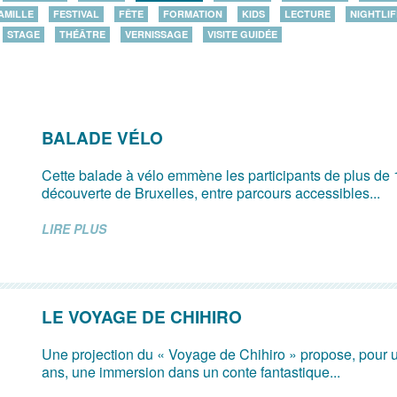
AMILLE
FESTIVAL
FÊTE
FORMATION
KIDS
LECTURE
NIGHTLIF
STAGE
THÉÂTRE
VERNISSAGE
VISITE GUIDÉE
BALADE VÉLO
Cette balade à vélo emmène les participants de plus de 
découverte de Bruxelles, entre parcours accessibles...
LIRE PLUS
LE VOYAGE DE CHIHIRO
Une projection du « Voyage de Chihiro » propose, pour u
ans, une immersion dans un conte fantastique...