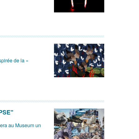
spirée de la «
PSE"
osera au Museum un