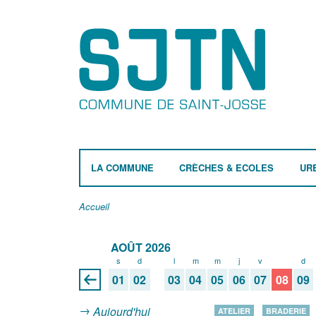
LA COMMUNE
CRÈCHES & ECOLES
UR
Accueil
AOÛT 2026
s
d
l
m
m
j
v
s
d
01
02
03
04
05
06
07
08
09
Aujourd'hui
ATELIER
BRADERIE