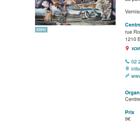
Vernis
Centre
EXPO
rue Ro
1210
B
VOI
02 
inf
www
Organ
Centre
Prix
9€