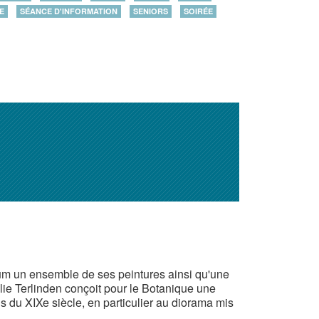
E
SÉANCE D'INFORMATION
SENIORS
SOIRÉE
um un ensemble de ses peintures ainsi qu'une
ie Terlinden conçoit pour le Botanique une
ls du XIXe siècle, en particulier au diorama mis