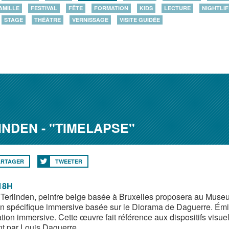
AMILLE
FESTIVAL
FÊTE
FORMATION
KIDS
LECTURE
NIGHTLIF
STAGE
THÉÂTRE
VERNISSAGE
VISITE GUIDÉE
INDEN - "TIMELAPSE"
ARTAGER
TWEETER
 18H
 Terlinden, peintre belge basée à Bruxelles proposera au Muse
on spécifique immersive basée sur le Diorama de Daguerre. Émil
ation immersive. Cette œuvre fait référence aux dispositifs visue
nt par Louis Daguerre.