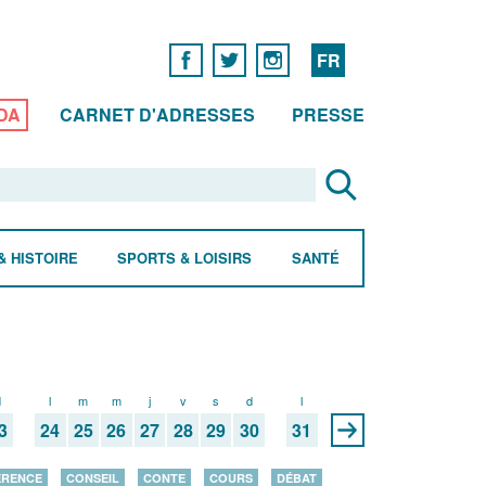
FR
DA
CARNET D'ADRESSES
PRESSE
& HISTOIRE
SPORTS & LOISIRS
SANTÉ
d
l
m
m
j
v
s
d
l
3
24
25
26
27
28
29
30
31
ÉRENCE
CONSEIL
CONTE
COURS
DÉBAT