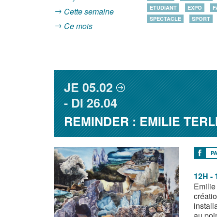
ETUDIANT
EXPO
F
Cette semaine
SPECTACLE
SPORT
Ce mois
JE
05.02
DI
26.04
REMINDER : EMILIE TERL
P
12H -
Emilie
créati
install
au poi