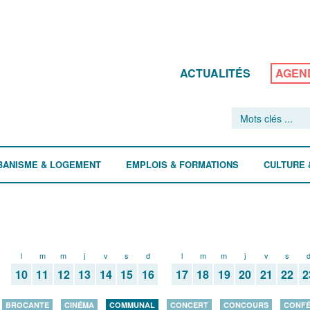
ACTUALITÉS
AGEN
BANISME & LOGEMENT
EMPLOIS & FORMATIONS
CULTURE 
l
m
m
j
v
s
d
l
m
m
j
v
s
10
11
12
13
14
15
16
17
18
19
20
21
22
2
BROCANTE
CINÉMA
COMMUNAL
CONCERT
CONCOURS
CONF