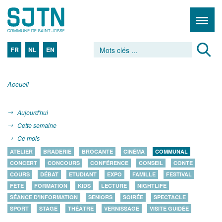
FR
NL
EN
Accueil
Aujourd'hui
Cette semaine
Ce mois
ATELIER
BRADERIE
BROCANTE
CINÉMA
COMMUNAL
CONCERT
CONCOURS
CONFÉRENCE
CONSEIL
CONTE
COURS
DÉBAT
ETUDIANT
EXPO
FAMILLE
FESTIVAL
FÊTE
FORMATION
KIDS
LECTURE
NIGHTLIFE
SÉANCE D'INFORMATION
SENIORS
SOIRÉE
SPECTACLE
SPORT
STAGE
THÉÂTRE
VERNISSAGE
VISITE GUIDÉE