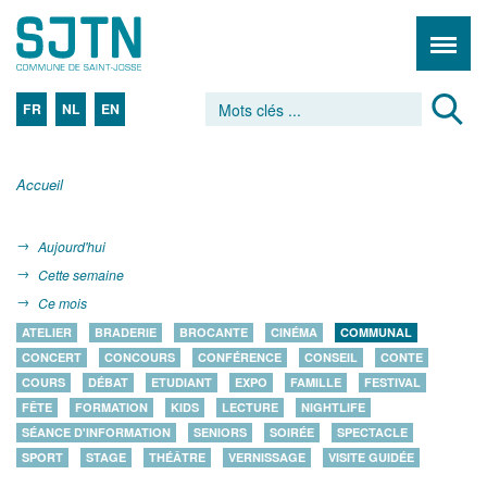
FR
NL
EN
Accueil
Aujourd'hui
Cette semaine
Ce mois
ATELIER
BRADERIE
BROCANTE
CINÉMA
COMMUNAL
CONCERT
CONCOURS
CONFÉRENCE
CONSEIL
CONTE
COURS
DÉBAT
ETUDIANT
EXPO
FAMILLE
FESTIVAL
FÊTE
FORMATION
KIDS
LECTURE
NIGHTLIFE
SÉANCE D'INFORMATION
SENIORS
SOIRÉE
SPECTACLE
SPORT
STAGE
THÉÂTRE
VERNISSAGE
VISITE GUIDÉE