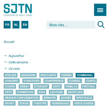
FR
NL
EN
Accueil
Aujourd'hui
Cette semaine
Ce mois
ATELIER
BRADERIE
BROCANTE
CINÉMA
COMMUNAL
CONCERT
CONCOURS
CONFÉRENCE
CONSEIL
CONTE
COURS
DÉBAT
ETUDIANT
EXPO
FAMILLE
FESTIVAL
FÊTE
FORMATION
KIDS
LECTURE
NIGHTLIFE
SÉANCE D'INFORMATION
SENIORS
SOIRÉE
SPECTACLE
SPORT
STAGE
THÉÂTRE
VERNISSAGE
VISITE GUIDÉE