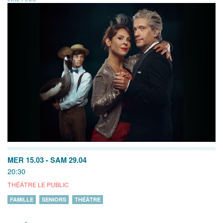
MER 15.03
-
SAM 29.04
20:30
THÉÂTRE LE PUBLIC
FAMILLE
SENIORS
THÉÂTRE