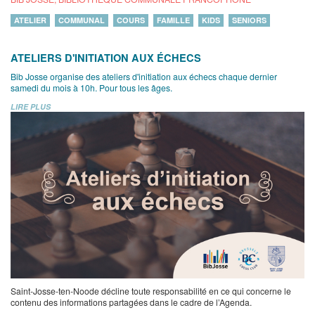
ATELIER
COMMUNAL
COURS
FAMILLE
KIDS
SENIORS
ATELIERS D'INITIATION AUX ÉCHECS
Bib Josse organise des ateliers d'initiation aux échecs chaque dernier
samedi du mois à 10h. Pour tous les âges.
LIRE PLUS
Saint-Josse-ten-Noode décline toute responsabilité en ce qui concerne le
contenu des informations partagées dans le cadre de l’Agenda.