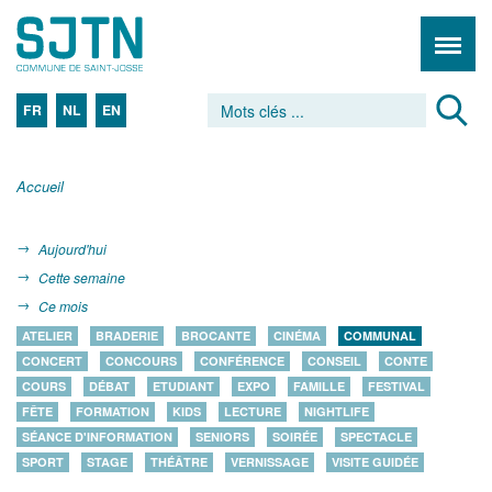
FR
NL
EN
Accueil
Aujourd'hui
Cette semaine
Ce mois
ATELIER
BRADERIE
BROCANTE
CINÉMA
COMMUNAL
CONCERT
CONCOURS
CONFÉRENCE
CONSEIL
CONTE
COURS
DÉBAT
ETUDIANT
EXPO
FAMILLE
FESTIVAL
FÊTE
FORMATION
KIDS
LECTURE
NIGHTLIFE
SÉANCE D'INFORMATION
SENIORS
SOIRÉE
SPECTACLE
SPORT
STAGE
THÉÂTRE
VERNISSAGE
VISITE GUIDÉE