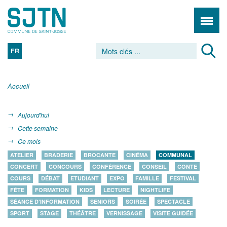
FR
Accueil
Aujourd'hui
Cette semaine
Ce mois
ATELIER
BRADERIE
BROCANTE
CINÉMA
COMMUNAL
CONCERT
CONCOURS
CONFÉRENCE
CONSEIL
CONTE
COURS
DÉBAT
ETUDIANT
EXPO
FAMILLE
FESTIVAL
FÊTE
FORMATION
KIDS
LECTURE
NIGHTLIFE
SÉANCE D'INFORMATION
SENIORS
SOIRÉE
SPECTACLE
SPORT
STAGE
THÉÂTRE
VERNISSAGE
VISITE GUIDÉE