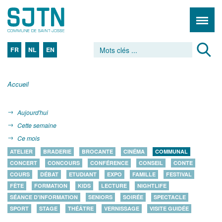
FR
NL
EN
Accueil
Aujourd'hui
Cette semaine
Ce mois
ATELIER
BRADERIE
BROCANTE
CINÉMA
COMMUNAL
CONCERT
CONCOURS
CONFÉRENCE
CONSEIL
CONTE
COURS
DÉBAT
ETUDIANT
EXPO
FAMILLE
FESTIVAL
FÊTE
FORMATION
KIDS
LECTURE
NIGHTLIFE
SÉANCE D'INFORMATION
SENIORS
SOIRÉE
SPECTACLE
SPORT
STAGE
THÉÂTRE
VERNISSAGE
VISITE GUIDÉE