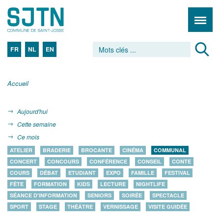
FR
NL
EN
Accueil
Aujourd'hui
Cette semaine
Ce mois
ATELIER
BRADERIE
BROCANTE
CINÉMA
COMMUNAL
CONCERT
CONCOURS
CONFÉRENCE
CONSEIL
CONTE
COURS
DÉBAT
ETUDIANT
EXPO
FAMILLE
FESTIVAL
FÊTE
FORMATION
KIDS
LECTURE
NIGHTLIFE
SÉANCE D'INFORMATION
SENIORS
SOIRÉE
SPECTACLE
SPORT
STAGE
THÉÂTRE
VERNISSAGE
VISITE GUIDÉE