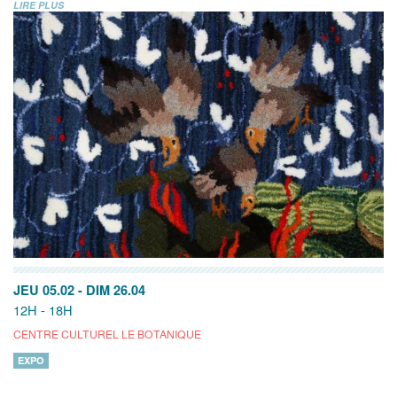
LIRE PLUS
JEU 05.02
-
DIM 26.04
12H - 18H
CENTRE CULTUREL LE BOTANIQUE
EXPO