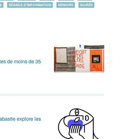
E
SÉANCE D'INFORMATION
SENIORS
SOIRÉE
stes de moins de 35
abastie explore les