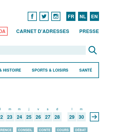
FR
NL
EN
DA
CARNET D'ADRESSES
PRESSE
& HISTOIRE
SPORTS & LOISIRS
SANTÉ
l
m
m
j
v
s
d
l
m
22
23
24
25
26
27
28
29
30
ÉRENCE
CONSEIL
CONTE
COURS
DÉBAT