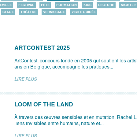
AMILLE
FESTIVAL
FÊTE
FORMATION
KIDS
LECTURE
NIGHTLIF
STAGE
THÉÂTRE
VERNISSAGE
VISITE GUIDÉE
ARTCONTEST 2025
ArtContest, concours fondé en 2005 qui soutient les arti
ans en Belgique, accompagne les pratiques...
LIRE PLUS
LOOM OF THE LAND
À travers des œuvres sensibles et en mutation, Rachel L
liens invisibles entre humains, nature et...
LIRE PLUS