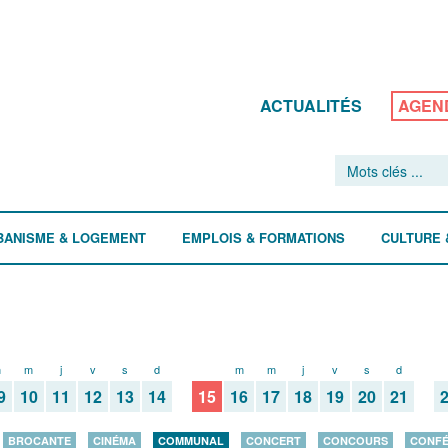
ACTUALITÉS
AGEN
BANISME & LOGEMENT
EMPLOIS & FORMATIONS
CULTURE 
m
m
j
v
s
d
l
m
m
j
v
s
d
9
10
11
12
13
14
15
16
17
18
19
20
21
BROCANTE
CINÉMA
COMMUNAL
CONCERT
CONCOURS
CONF