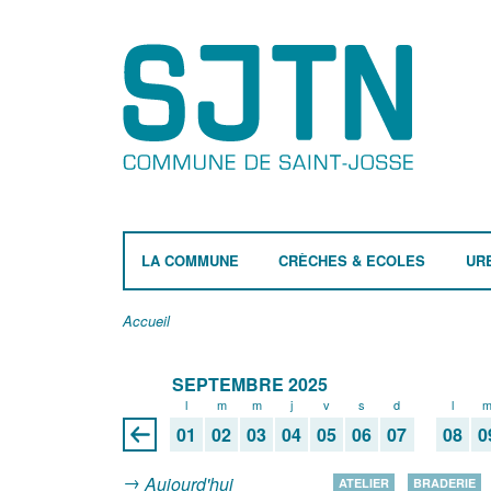
LA COMMUNE
CRÈCHES & ECOLES
UR
Accueil
SEPTEMBRE 2025
l
m
m
j
v
s
d
l
01
02
03
04
05
06
07
08
0
Aujourd'hui
ATELIER
BRADERIE