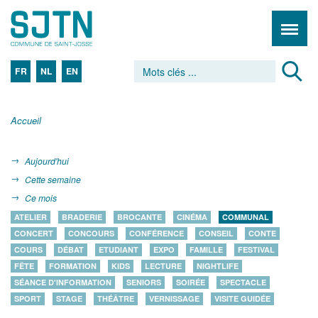
FR
NL
EN
Accueil
Aujourd'hui
Cette semaine
Ce mois
ATELIER
BRADERIE
BROCANTE
CINÉMA
COMMUNAL
CONCERT
CONCOURS
CONFÉRENCE
CONSEIL
CONTE
COURS
DÉBAT
ETUDIANT
EXPO
FAMILLE
FESTIVAL
FÊTE
FORMATION
KIDS
LECTURE
NIGHTLIFE
SÉANCE D'INFORMATION
SENIORS
SOIRÉE
SPECTACLE
SPORT
STAGE
THÉÂTRE
VERNISSAGE
VISITE GUIDÉE