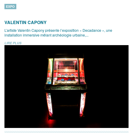
EXPO
VALENTIN CAPONY
L’artiste Valentin Capony présente l’exposition « Decadance », une
installation immersive mêlant archéologie urbaine,...
LIRE PLUS