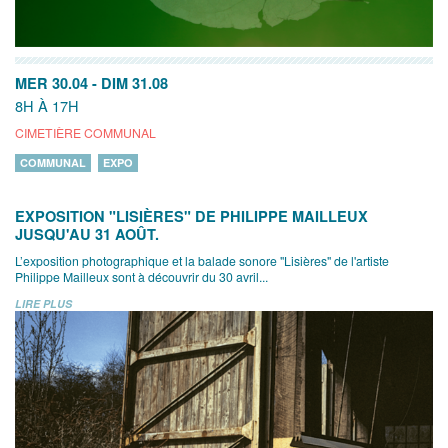
MER 30.04
-
DIM 31.08
8H À 17H
CIMETIÈRE COMMUNAL
COMMUNAL
EXPO
EXPOSITION "LISIÈRES" DE PHILIPPE MAILLEUX
JUSQU'AU 31 AOÛT.
L’exposition photographique et la balade sonore "Lisières" de l'artiste
Philippe Mailleux sont à découvrir du 30 avril...
LIRE PLUS