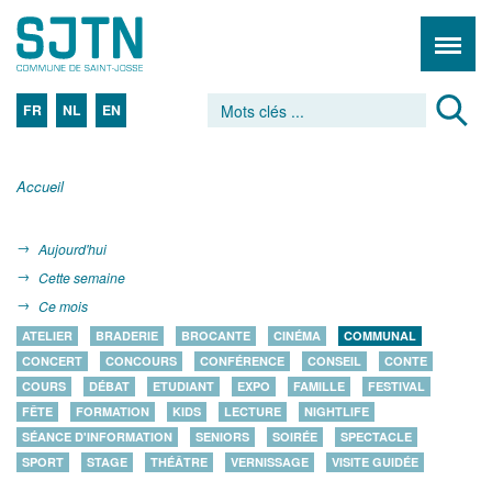
FR
NL
EN
Accueil
Aujourd'hui
Cette semaine
Ce mois
ATELIER
BRADERIE
BROCANTE
CINÉMA
COMMUNAL
CONCERT
CONCOURS
CONFÉRENCE
CONSEIL
CONTE
COURS
DÉBAT
ETUDIANT
EXPO
FAMILLE
FESTIVAL
FÊTE
FORMATION
KIDS
LECTURE
NIGHTLIFE
SÉANCE D'INFORMATION
SENIORS
SOIRÉE
SPECTACLE
SPORT
STAGE
THÉÂTRE
VERNISSAGE
VISITE GUIDÉE