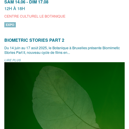
SAM 14.06
-
DIM 17.08
12H À 18H
CENTRE CULTUREL LE BOTANIQUE
EXPO
BIOMETRIC STORIES PART 2
Du 14 juin au 17 août 2025, le Botanique à Bruxelles présente Biomimetic
Stories Part II, nouveau cycle de films en...
LIRE PLUS