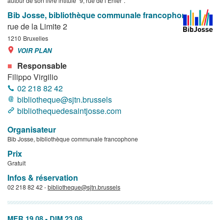
autour de son livre intitulé "9, rue de l’Enfer".
Bib Josse, bibliothèque communale francophone
rue de la Limite 2
1210
Bruxelles
VOIR PLAN
Responsable
Filippo Virgilio
02 218 82 42
bibliotheque@sjtn.brussels
bibliothequedesaintjosse.com
Organisateur
Bib Josse, bibliothèque communale francophone
Prix
Gratuit
Infos & réservation
02 218 82 42 -
bibliotheque@sjtn.brussels
MER 19.08
-
DIM 23.08