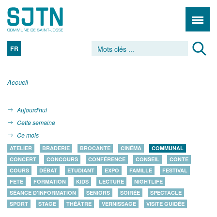
FR
Accueil
Aujourd'hui
Cette semaine
Ce mois
ATELIER
BRADERIE
BROCANTE
CINÉMA
COMMUNAL
CONCERT
CONCOURS
CONFÉRENCE
CONSEIL
CONTE
COURS
DÉBAT
ETUDIANT
EXPO
FAMILLE
FESTIVAL
FÊTE
FORMATION
KIDS
LECTURE
NIGHTLIFE
SÉANCE D'INFORMATION
SENIORS
SOIRÉE
SPECTACLE
SPORT
STAGE
THÉÂTRE
VERNISSAGE
VISITE GUIDÉE