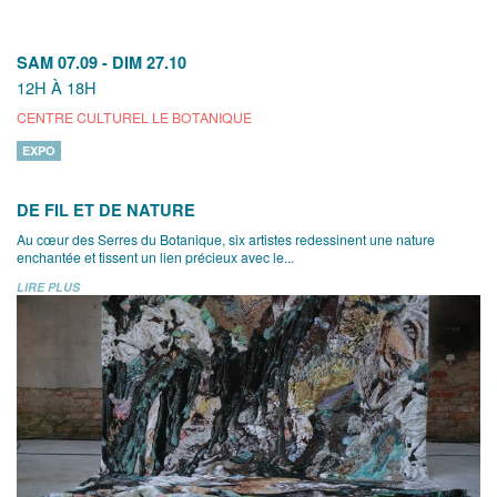
SAM 07.09
-
DIM 27.10
12H À 18H
CENTRE CULTUREL LE BOTANIQUE
EXPO
DE FIL ET DE NATURE
Au cœur des Serres du Botanique, six artistes redessinent une nature
enchantée et tissent un lien précieux avec le...
LIRE PLUS