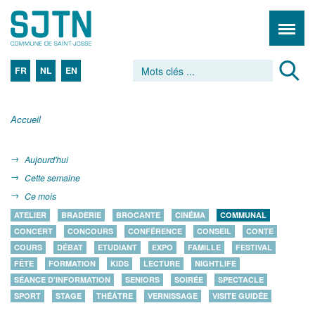
FR
NL
EN
Accueil
Aujourd'hui
Cette semaine
Ce mois
ATELIER
BRADERIE
BROCANTE
CINÉMA
COMMUNAL
CONCERT
CONCOURS
CONFÉRENCE
CONSEIL
CONTE
COURS
DÉBAT
ETUDIANT
EXPO
FAMILLE
FESTIVAL
FÊTE
FORMATION
KIDS
LECTURE
NIGHTLIFE
SÉANCE D'INFORMATION
SENIORS
SOIRÉE
SPECTACLE
SPORT
STAGE
THÉÂTRE
VERNISSAGE
VISITE GUIDÉE